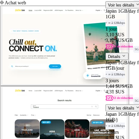
Achat web
Voir les détails
Japan 1GB/day f
1GB
+ ∞ à 128kbps
1 jour
3,10 $US
3,10 $US
/GB
$3 de réduction
5G
Détails
Japan 1GB/day f
1GB
/jour
+ ∞ à 128kbps
3 jours
1,44 $US
/GB
4,31 $US
$3 de réduction
5G
Voir les détails
Japan 1GB/day f
1GB
/j
+ ∞ à 128kbps
3 jours
4,31 $US