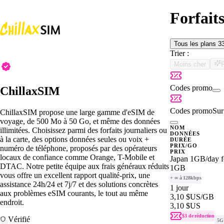
Forfait
Tous les plans
3
Trier :
Moins cher
Codes promo
ChillaxSIM
Codes promo
Sur 
ChillaxSIM propose une large gamme d'eSIM de
voyage, de 500 Mo à 50 Go, et même des données
NOM
illimitées. Choisissez parmi des forfaits journaliers ou
DONNÉES
à la carte, des options données seules ou voix +
DURÉE
PRIX/GO
numéro de téléphone, proposés par des opérateurs
PRIX
locaux de confiance comme Orange, T-Mobile et
Japan 1GB/day f
DTAC. Notre petite équipe aux frais généraux réduits
1GB
vous offre un excellent rapport qualité-prix, une
+ ∞ à 128kbps
assistance 24h/24 et 7j/7 et des solutions concrètes
1 jour
aux problèmes eSIM courants, le tout au même
3,10 $US
/GB
endroit.
3,10 $US
$3 de réduction
Vérifié
5G