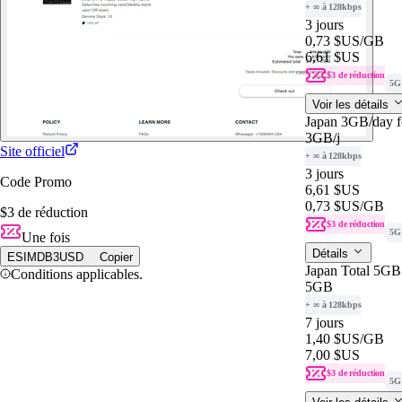
+ ∞ à 128kbps
3 jours
0,73 $US
/GB
6,61 $US
$3 de réduction
5G
Voir les détails
Japan 3GB/day f
3GB
/j
Site officiel
+ ∞ à 128kbps
3 jours
Code Promo
6,61 $US
0,73 $US
/GB
$3 de réduction
$3 de réduction
5G
Une fois
Détails
ESIMDB3USD
Copier
Japan Total 5GB 
Conditions applicables.
5GB
+ ∞ à 128kbps
7 jours
1,40 $US
/GB
7,00 $US
$3 de réduction
5G