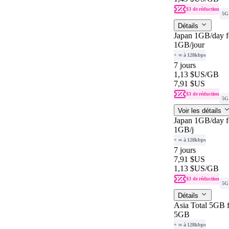
$3 de réduction
5G
Détails
Japan 1GB/day f
1GB
/jour
+ ∞ à 128kbps
7 jours
1,13 $US
/GB
7,91 $US
$3 de réduction
5G
Voir les détails
Japan 1GB/day f
1GB
/j
+ ∞ à 128kbps
7 jours
7,91 $US
1,13 $US
/GB
$3 de réduction
5G
Détails
Asia Total 5GB f
5GB
+ ∞ à 128kbps