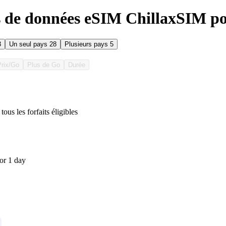
s de données eSIM ChillaxSIM po
3
Un seul pays
28
Plusieurs pays
5
Prix/Go
Plus de Go
Durée
tous les forfaits éligibles
or 1 day