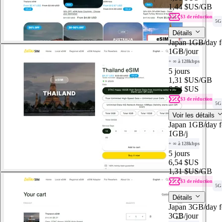
1,44 $US
/GB
$3 de réduction
5G
Détails
Japan 1GB/day f
1GB
/jour
+ ∞ à 128kbps
5 jours
1,31 $US
/GB
6,54 $US
$3 de réduction
5G
Voir les détails
Japan 1GB/day f
1GB
/j
+ ∞ à 128kbps
5 jours
6,54 $US
1,31 $US
/GB
$3 de réduction
5G
Détails
Japan 3GB/day f
3GB
/jour