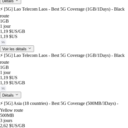
Détails
⚡️ [5G] Lao Telecom Laos - Best 5G Coverage (1GB/1Days) - Black
route
1GB
1 jour
1,19 $US
/GB
1,19 $US
5G
Voir les détails
⚡️ [5G] Lao Telecom Laos - Best 5G Coverage (1GB/1Days) - Black
route
1GB
1 jour
1,19 $US
1,19 $US
/GB
5G
Détails
⚡️ [5G] Asia (18 countries) - Best 5G Coverage (500MB/3Days) -
Yellow route
500MB
3 jours
2,62 $US
/GB