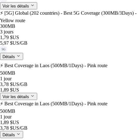
Voir les détails
⚡️ [5G] Global (202 countries) - Best 5G Coverage (300MB/3Days) -
Yellow route
300MB
3 jours
1,79 $US
5,97 $US
/GB
5G
Détails
⚡️ Best Coverage in Laos (500MB/1Days) - Pink route
500MB
1 jour
3,78 $US
/GB
1,89 $US
Voir les détails
⚡️ Best Coverage in Laos (500MB/1Days) - Pink route
500MB
1 jour
1,89 $US
3,78 $US
/GB
Détails