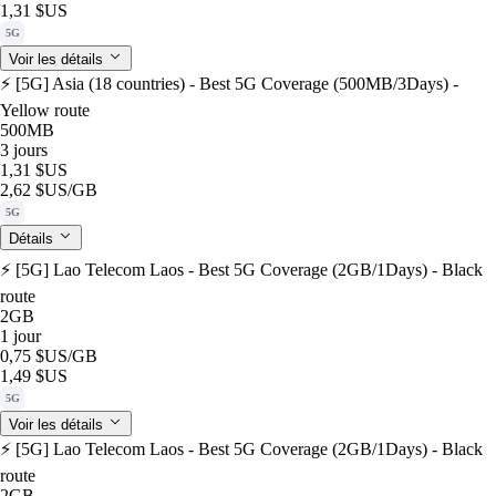
1,31 $US
5G
Voir les détails
⚡️ [5G] Asia (18 countries) - Best 5G Coverage (500MB/3Days) -
Yellow route
500MB
3 jours
1,31 $US
2,62 $US
/GB
5G
Détails
⚡️ [5G] Lao Telecom Laos - Best 5G Coverage (2GB/1Days) - Black
route
2GB
1 jour
0,75 $US
/GB
1,49 $US
5G
Voir les détails
⚡️ [5G] Lao Telecom Laos - Best 5G Coverage (2GB/1Days) - Black
route
2GB