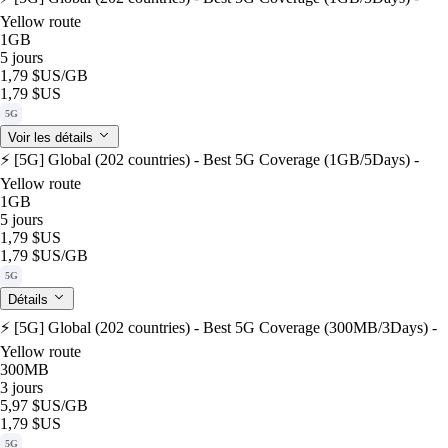
Yellow route
1GB
5 jours
1,79 $US
/GB
1,79 $US
5G
Voir les détails
⚡️ [5G] Global (202 countries) - Best 5G Coverage (1GB/5Days) -
Yellow route
1GB
5 jours
1,79 $US
1,79 $US
/GB
5G
Détails
⚡️ [5G] Global (202 countries) - Best 5G Coverage (300MB/3Days) -
Yellow route
300MB
3 jours
5,97 $US
/GB
1,79 $US
5G