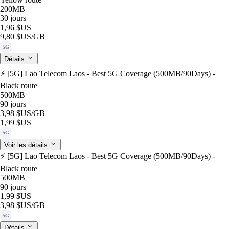
200MB
30 jours
1,96 $US
9,80 $US
/GB
5G
Détails
⚡️ [5G] Lao Telecom Laos - Best 5G Coverage (500MB/90Days) -
Black route
500MB
90 jours
3,98 $US
/GB
1,99 $US
5G
Voir les détails
⚡️ [5G] Lao Telecom Laos - Best 5G Coverage (500MB/90Days) -
Black route
500MB
90 jours
1,99 $US
3,98 $US
/GB
5G
Détails