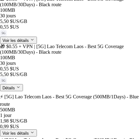
(100MB/30Days) - Black route
100MB
30 jours
5,50 $US
/GB
0,55 $US
5G
Voir les détails
🎁 $0.55 + VPN | [5G] Lao Telecom Laos - Best 5G Coverage
(100MB/30Days) - Black route
100MB
30 jours
0,55 $US
5,50 $US
/GB
5G
Détails
⚡️ [5G] Lao Telecom Laos - Best 5G Coverage (500MB/1Days) - Blue
route
500MB
1 jour
1,98 $US
/GB
0,99 $US
Voir les détails