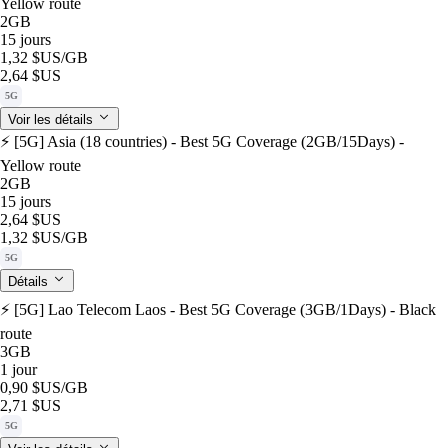
Yellow route
2GB
15 jours
1,32 $US
/GB
2,64 $US
5G
Voir les détails
⚡️ [5G] Asia (18 countries) - Best 5G Coverage (2GB/15Days) -
Yellow route
2GB
15 jours
2,64 $US
1,32 $US
/GB
5G
Détails
⚡️ [5G] Lao Telecom Laos - Best 5G Coverage (3GB/1Days) - Black
route
3GB
1 jour
0,90 $US
/GB
2,71 $US
5G