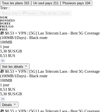
Tous les plans
315
Un seul pays
211
Plusieurs pays
104
Trier :
Moins cher
Prix/Go
Plus de Go
Durée
NOM
DONNÉES
DURÉE
PRIX/GO
PRIX
🎁 $0.53 + VPN | [5G] Lao Telecom Laos - Best 5G Coverage
(100MB/1Days) - Black route
100MB
1 jour
5,30 $US
/GB
0,53 $US
5G
Voir les détails
🎁 $0.53 + VPN | [5G] Lao Telecom Laos - Best 5G Coverage
(100MB/1Days) - Black route
100MB
1 jour
0,53 $US
5,30 $US
/GB
5G
Détails
🎁 $0.55 + VPN | [5G] Lao Telecom Laos - Best 5G Coverage