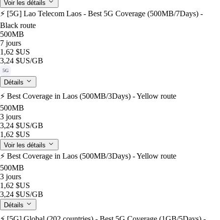
Voir les détails
⚡️ [5G] Lao Telecom Laos - Best 5G Coverage (500MB/7Days) -
Black route
500MB
7 jours
1,62 $US
3,24 $US
/GB
5G
Détails
⚡️ Best Coverage in Laos (500MB/3Days) - Yellow route
500MB
3 jours
3,24 $US
/GB
1,62 $US
Voir les détails
⚡️ Best Coverage in Laos (500MB/3Days) - Yellow route
500MB
3 jours
1,62 $US
3,24 $US
/GB
Détails
⚡️ [5G] Global (202 countries) - Best 5G Coverage (1GB/5Days) -