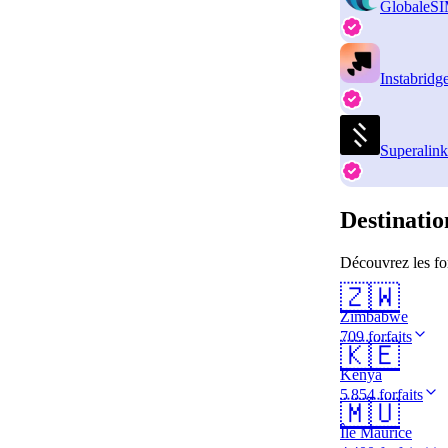
GlobaleS
Instabridg
Superalink
Destinatio
Découvrez les fo
🇿🇼
Zimbabwe
709 forfaits
🇰🇪
Kenya
5 854 forfaits
🇲🇺
Île Maurice