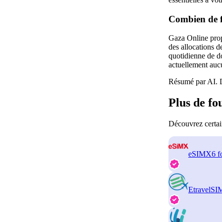
Combien de f
Gaza Online prop
des allocations d
quotidienne de do
actuellement auc
Résumé par AI. D
Plus de f
Découvrez certai
eSIMX
6 f
EtravelSI