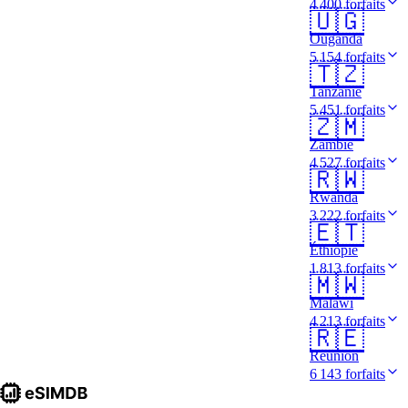
4 400 forfaits
🇺🇬
Ouganda
5 154 forfaits
🇹🇿
Tanzanie
5 451 forfaits
🇿🇲
Zambie
4 527 forfaits
🇷🇼
Rwanda
3 222 forfaits
🇪🇹
Éthiopie
1 813 forfaits
🇲🇼
Malawi
4 213 forfaits
🇷🇪
Réunion
6 143 forfaits