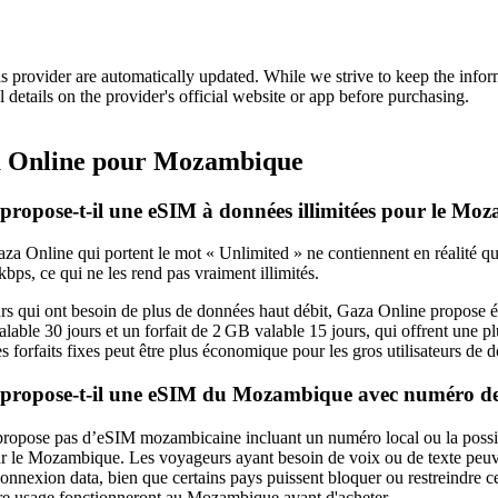
is provider are automatically updated. While we strive to keep the info
l details on the provider's official website or app before purchasing.
 Online pour Mozambique
propose-t-il une eSIM à données illimitées pour le Mo
aza Online qui portent le mot « Unlimited » ne contiennent en réalité que
kbps, ce qui ne les rend pas vraiment illimités.
rs qui ont besoin de plus de données haut débit, Gaza Online propose é
alable 30 jours et un forfait de 2 GB valable 15 jours, qui offrent une 
es forfaits fixes peut être plus économique pour les gros utilisateurs de 
propose-t-il une eSIM du Mozambique avec numéro de
ropose pas d’eSIM mozambicaine incluant un numéro local ou la possib
ur le Mozambique. Les voyageurs ayant besoin de voix ou de texte peuv
onnexion data, bien que certains pays puissent bloquer ou restreindre cert
otre usage fonctionneront au Mozambique avant d'acheter.