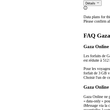
Détails
Data plans for th
Please confirm al
FAQ Gaza
Gaza Online 
Les forfaits de G
est réduite à 512 
Pour les voyageu
forfait de 3 GB v
Choisir l'un de c
Gaza Online 
Gaza Online ne p
« data‑only » po
iMessage via la c
essentielles à v