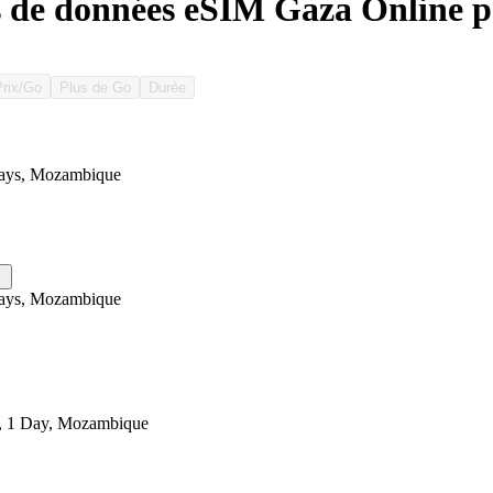
s de données eSIM Gaza Online 
Prix/Go
Plus de Go
Durée
ays, Mozambique
ays, Mozambique
, 1 Day, Mozambique