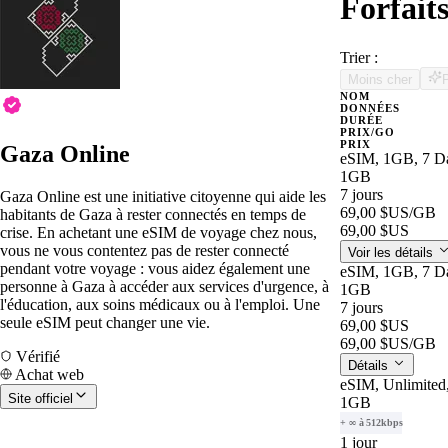
Forfait
Trier :
Moins cher
NOM
DONNÉES
DURÉE
PRIX/GO
PRIX
Gaza Online
eSIM, 1GB, 7 D
1GB
7 jours
Gaza Online est une initiative citoyenne qui aide les
69,00 $US
/GB
habitants de Gaza à rester connectés en temps de
69,00 $US
crise. En achetant une eSIM de voyage chez nous,
vous ne vous contentez pas de rester connecté
Voir les détails
pendant votre voyage : vous aidez également une
eSIM, 1GB, 7 D
personne à Gaza à accéder aux services d'urgence, à
1GB
l'éducation, aux soins médicaux ou à l'emploi. Une
7 jours
seule eSIM peut changer une vie.
69,00 $US
69,00 $US
/GB
Vérifié
Détails
Achat web
eSIM, Unlimited
Site officiel
1GB
+ ∞ à 512kbps
1 jour