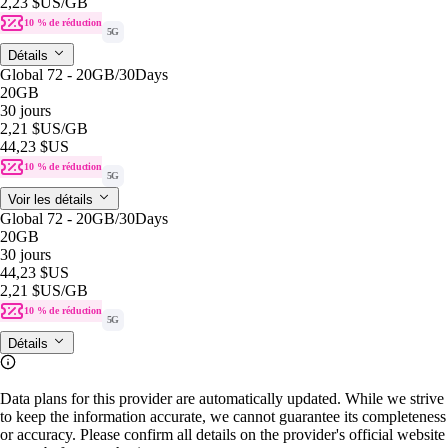
2,23 $US
/GB
10 % de réduction
5G
Détails
Global 72 - 20GB/30Days
20GB
30 jours
2,21 $US
/GB
44,23 $US
10 % de réduction
5G
Voir les détails
Global 72 - 20GB/30Days
20GB
30 jours
44,23 $US
2,21 $US
/GB
10 % de réduction
5G
Détails
Data plans for this provider are automatically updated. While we strive
to keep the information accurate, we cannot guarantee its completeness
or accuracy. Please confirm all details on the provider's official website