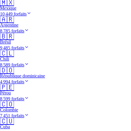
🇲🇽
Mexique
10 449 forfaits
🇦🇷
Argentine
8 785 forfaits
🇧🇷
Brésil
9 485 forfaits
🇨🇱
Chili
8 589 forfaits
🇩🇴
République dominicaine
4 994 forfaits
🇵🇪
Pérou
8 599 forfaits
🇨🇴
Colombie
7 451 forfaits
🇨🇺
Cuba