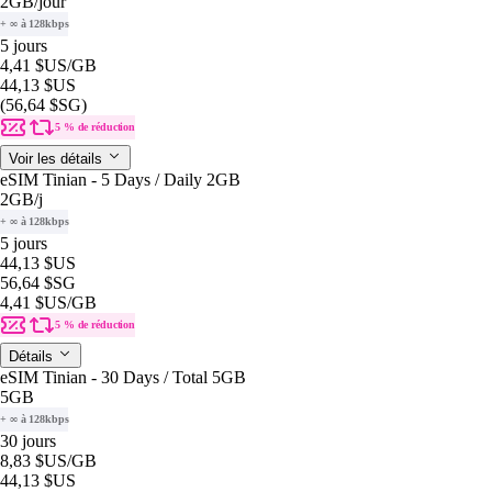
2GB
/jour
+ ∞ à 128kbps
5 jours
4,41 $US
/GB
44,13 $US
(56,64 $SG)
5 % de réduction
Voir les détails
eSIM Tinian - 5 Days / Daily 2GB
2GB
/j
+ ∞ à 128kbps
5 jours
44,13 $US
56,64 $SG
4,41 $US
/GB
5 % de réduction
Détails
eSIM Tinian - 30 Days / Total 5GB
5GB
+ ∞ à 128kbps
30 jours
8,83 $US
/GB
44,13 $US