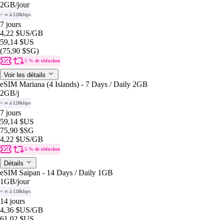
2GB
/jour
+ ∞ à 128kbps
7 jours
4,22 $US
/GB
59,14 $US
(75,90 $SG)
5 % de réduction
Voir les détails
eSIM Mariana (4 Islands) - 7 Days / Daily 2GB
2GB
/j
+ ∞ à 128kbps
7 jours
59,14 $US
75,90 $SG
4,22 $US
/GB
5 % de réduction
Détails
eSIM Saipan - 14 Days / Daily 1GB
1GB
/jour
+ ∞ à 128kbps
14 jours
4,36 $US
/GB
61,02 $US