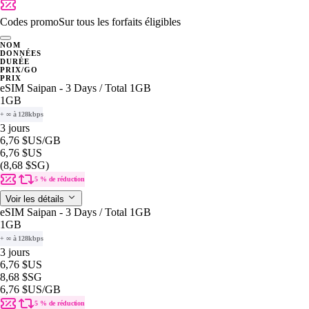
Codes promo
Sur tous les forfaits éligibles
NOM
DONNÉES
DURÉE
PRIX/GO
PRIX
eSIM Saipan - 3 Days / Total 1GB
1GB
+ ∞ à 128kbps
3 jours
6,76 $US
/GB
6,76 $US
(8,68 $SG)
5 % de réduction
Voir les détails
eSIM Saipan - 3 Days / Total 1GB
1GB
+ ∞ à 128kbps
3 jours
6,76 $US
8,68 $SG
6,76 $US
/GB
5 % de réduction