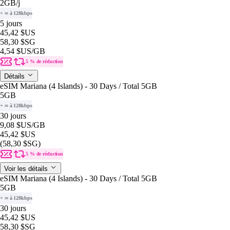
2GB
/j
+ ∞ à 128kbps
5 jours
45,42 $US
58,30 $SG
4,54 $US
/GB
5 % de réduction
Détails
eSIM Mariana (4 Islands) - 30 Days / Total 5GB
5GB
+ ∞ à 128kbps
30 jours
9,08 $US
/GB
45,42 $US
(58,30 $SG)
5 % de réduction
Voir les détails
eSIM Mariana (4 Islands) - 30 Days / Total 5GB
5GB
+ ∞ à 128kbps
30 jours
45,42 $US
58,30 $SG