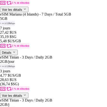
5 % de réduction
Voir les détails
eSIM Mariana (4 Islands) - 7 Days / Total 5GB
5GB
+ ∞ à 128kbps
7 jours
27,42 $US
35,19 $SG
5,48 $US
/GB
5 % de réduction
Détails
eSIM Tinian - 3 Days / Daily 2GB
2GB
/jour
+ ∞ à 128kbps
3 jours
4,77 $US
/GB
28,63 $US
(36,74 $SG)
5 % de réduction
Voir les détails
eSIM Tinian - 3 Days / Daily 2GB
2GB
/j