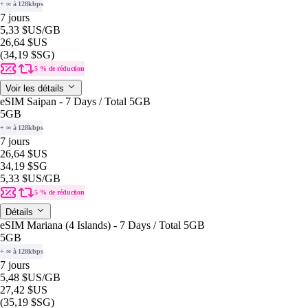
+ ∞ à 128kbps
7 jours
5,33 $US
/GB
26,64 $US
(34,19 $SG)
5 % de réduction
Voir les détails
eSIM Saipan - 7 Days / Total 5GB
5GB
+ ∞ à 128kbps
7 jours
26,64 $US
34,19 $SG
5,33 $US
/GB
5 % de réduction
Détails
eSIM Mariana (4 Islands) - 7 Days / Total 5GB
5GB
+ ∞ à 128kbps
7 jours
5,48 $US
/GB
27,42 $US
(35,19 $SG)