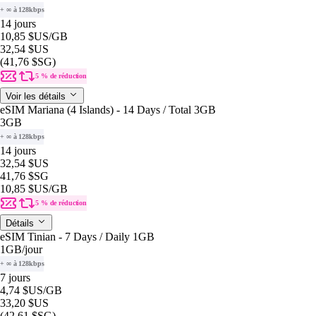
+ ∞ à 128kbps
14 jours
10,85 $US
/GB
32,54 $US
(41,76 $SG)
5 % de réduction
Voir les détails
eSIM Mariana (4 Islands) - 14 Days / Total 3GB
3GB
+ ∞ à 128kbps
14 jours
32,54 $US
41,76 $SG
10,85 $US
/GB
5 % de réduction
Détails
eSIM Tinian - 7 Days / Daily 1GB
1GB
/jour
+ ∞ à 128kbps
7 jours
4,74 $US
/GB
33,20 $US
(42,61 $SG)