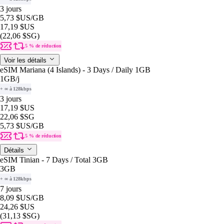
3 jours
5,73 $US
/GB
17,19 $US
(22,06 $SG)
5 % de réduction
Voir les détails
eSIM Mariana (4 Islands) - 3 Days / Daily 1GB
1GB
/j
+ ∞ à 128kbps
3 jours
17,19 $US
22,06 $SG
5,73 $US
/GB
5 % de réduction
Détails
eSIM Tinian - 7 Days / Total 3GB
3GB
+ ∞ à 128kbps
7 jours
8,09 $US
/GB
24,26 $US
(31,13 $SG)