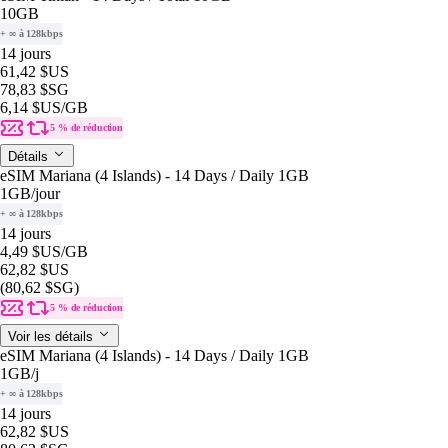
10GB
+ ∞ à 128kbps
14 jours
61,42 $US
78,83 $SG
6,14 $US
/GB
5 % de réduction
Détails
eSIM Mariana (4 Islands) - 14 Days / Daily 1GB
1GB
/jour
+ ∞ à 128kbps
14 jours
4,49 $US
/GB
62,82 $US
(80,62 $SG)
5 % de réduction
Voir les détails
eSIM Mariana (4 Islands) - 14 Days / Daily 1GB
1GB
/j
+ ∞ à 128kbps
14 jours
62,82 $US