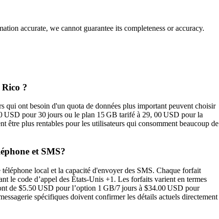
rmation accurate, we cannot guarantee its completeness or accuracy.
 Rico ?
s qui ont besoin d'un quota de données plus important peuvent choisir
00 USD pour 30 jours ou le plan 15 GB tarifé à 29, 00 USD pour la
nt être plus rentables pour les utilisateurs qui consomment beaucoup de
éléphone et SMS?
éléphone local et la capacité d'envoyer des SMS. Chaque forfait
sant le code d’appel des États-Unis +1. Les forfaits varient en termes
x vont de $5.50 USD pour l’option 1 GB/7 jours à $34.00 USD pour
 messagerie spécifiques doivent confirmer les détails actuels directement