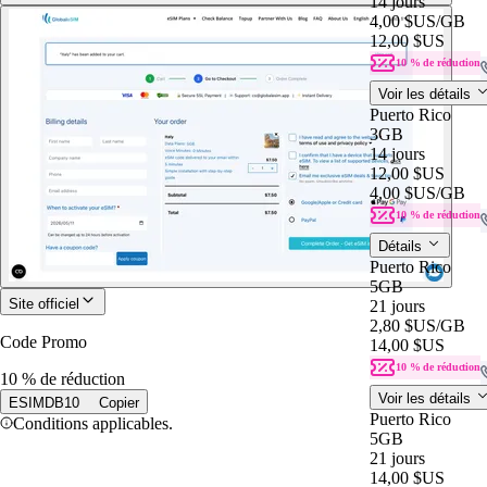
14 jours
4,00 $US
/GB
12,00 $US
10 % de réduction
Voir les détails
Puerto Rico
3GB
14 jours
12,00 $US
4,00 $US
/GB
10 % de réduction
Détails
Puerto Rico
5GB
Site officiel
21 jours
2,80 $US
/GB
Code Promo
14,00 $US
10 % de réduction
10 % de réduction
Voir les détails
ESIMDB10
Copier
Puerto Rico
Conditions applicables.
5GB
21 jours
14,00 $US