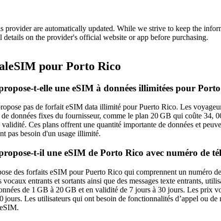
is provider are automatically updated. While we strive to keep the info
l details on the provider's official website or app before purchasing.
leSIM pour Porto Rico
ropose-t-elle une eSIM à données illimitées pour Porto
opose pas de forfait eSIM data illimité pour Puerto Rico. Les voyageur
s de données fixes du fournisseur, comme le plan 20 GB qui coûte 34, 
alidité. Ces plans offrent une quantité importante de données et peuve
t pas besoin d'un usage illimité.
ropose-t-il une eSIM de Porto Rico avec numéro de t
se des forfaits eSIM pour Puerto Rico qui comprennent un numéro de t
s vocaux entrants et sortants ainsi que des messages texte entrants, utili
données de 1 GB à 20 GB et en validité de 7 jours à 30 jours. Les pri
 jours. Les utilisateurs qui ont besoin de fonctionnalités d’appel ou de
leSIM.