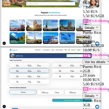
1GB
7 jours
5,50 $US
5,50 $US
/GB
10 % de réduction
Détails
Puerto Rico
2GB
10 jours
5,00 $US
/GB
10,00 $US
10 % de réduction
Voir les détails
Puerto Rico
2GB
10 jours
10,00 $US
5,00 $US
/GB
10 % de réduction
Détails
Puerto Rico
3GB