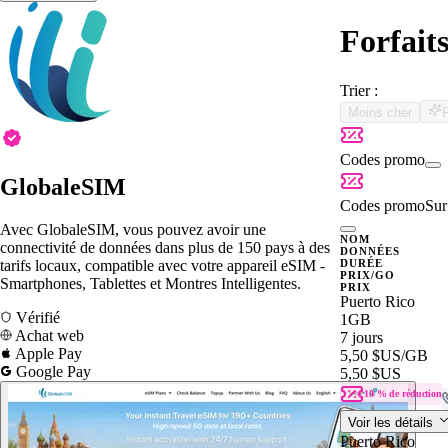
Forfait
Trier :
Moins cher
Codes promo
GlobaleSIM
Codes promo
Sur 
Avec GlobaleSIM, vous pouvez avoir une
NOM
connectivité de données dans plus de 150 pays à des
DONNÉES
tarifs locaux, compatible avec votre appareil eSIM -
DURÉE
PRIX/GO
Smartphones, Tablettes et Montres Intelligentes.
PRIX
Puerto Rico
Vérifié
1GB
Achat web
7 jours
Apple Pay
5,50 $US
/GB
Google Pay
5,50 $US
10 % de réduction
Voir les détails
Puerto Rico