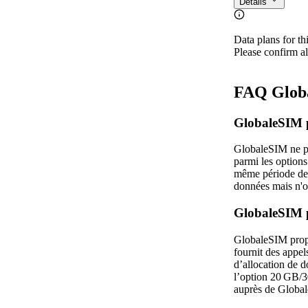
Détails
Data plans for th
Please confirm al
FAQ Globa
GlobaleSIM p
GlobaleSIM ne pr
parmi les option
même période de v
données mais n'on
GlobaleSIM p
GlobaleSIM propo
fournit des appel
d’allocation de 
l’option 20 GB/30
auprès de Globa