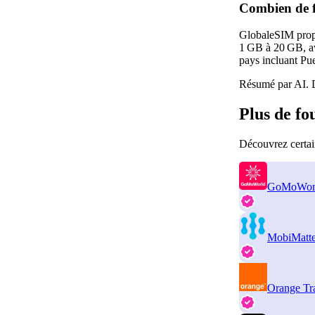
Combien de f
GlobaleSIM propos
1 GB à 20 GB, ave
pays incluant Pu
Résumé par AI. D
Plus de fo
Découvrez certai
GoMoWor
MobiMatte
Orange Tr