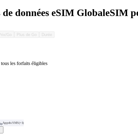
s de données eSIM GlobaleSIM po
Prix/Go
Plus de Go
Durée
tous les forfaits éligibles
Appels/SMS
(+1)