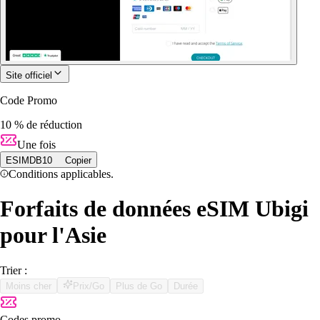
Site officiel
Code Promo
10 % de réduction
Une fois
ESIMDB10
Copier
Conditions applicables.
Forfaits de données eSIM Ubigi
pour l'Asie
Trier :
Moins cher
Prix/Go
Plus de Go
Durée
Codes promo