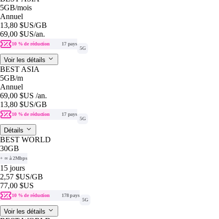
5GB
/mois
Annuel
13,80 $US
/GB
69,00 $US
/an.
10 % de réduction
17 pays
5G
Voir les détails
BEST ASIA
5GB
/m
Annuel
69,00 $US
/an.
13,80 $US
/GB
10 % de réduction
17 pays
5G
Détails
BEST WORLD
30GB
+ ∞ à 2Mbps
15 jours
2,57 $US
/GB
77,00 $US
10 % de réduction
178 pays
5G
Voir les détails