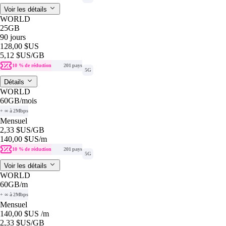
Voir les détails
WORLD
25GB
90 jours
128,00 $US
5,12 $US
/GB
10 % de réduction
201 pays
5G
Détails
WORLD
60GB
/mois
+ ∞ à 2Mbps
Mensuel
2,33 $US
/GB
140,00 $US
/m
10 % de réduction
201 pays
5G
Voir les détails
WORLD
60GB
/m
+ ∞ à 2Mbps
Mensuel
140,00 $US
/m
2,33 $US
/GB