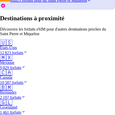
trifa
25 forfaits pour du Saint Pierre et Miquelon
Destinations à proximité
Découvrez les forfaits eSIM pour d'autres destinations proches du
Saint Pierre et Miquelon
🇺🇸
États-Unis
12 823 forfaits
🇲🇽
Mexique
9 829 forfaits
🇨🇦
Canada
10 587 forfaits
🇧🇲
Bermudes
2 197 forfaits
🇬🇱
Groenland
1 461 forfaits