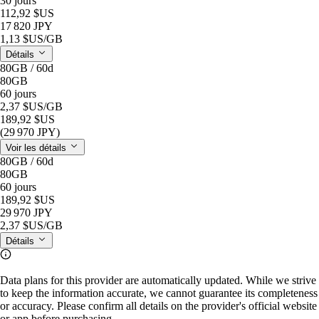
30 jours
112,92 $US
17 820 JPY
1,13 $US
/GB
Détails
80GB / 60d
80GB
60 jours
2,37 $US
/GB
189,92 $US
(29 970 JPY)
Voir les détails
80GB / 60d
80GB
60 jours
189,92 $US
29 970 JPY
2,37 $US
/GB
Détails
Data plans for this provider are automatically updated. While we strive
to keep the information accurate, we cannot guarantee its completeness
or accuracy. Please confirm all details on the provider's official website
or app before purchasing.