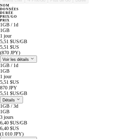
Moins cher
Prix/Go
Plus de Go
Durée
NOM
DONNÉES
DURÉE
PRIX/GO
PRIX
1GB / 1d
1GB
1 jour
5,51 $US
/GB
5,51 $US
(870 JPY)
Voir les détails
1GB / 1d
1GB
1 jour
5,51 $US
870 JPY
5,51 $US
/GB
Détails
1GB / 3d
1GB
3 jours
6,40 $US
/GB
6,40 $US
(1 010 JPY)