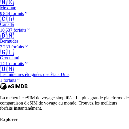
🇲🇽
Mexique
9 844 forfaits
🇨🇦
Canada
10 637 forfaits
🇧🇲
Bermudes
2 233 forfaits
🇬🇱
Groenland
1 515 forfaits
🇺🇲
Îles mineures éloignées des États-Unis
1 forfaits
La recherche eSIM de voyage simplifiée. La plus grande plateforme de
comparaison d'eSIM de voyage au monde. Trouvez les meilleurs
forfaits instantanément.
Explorer