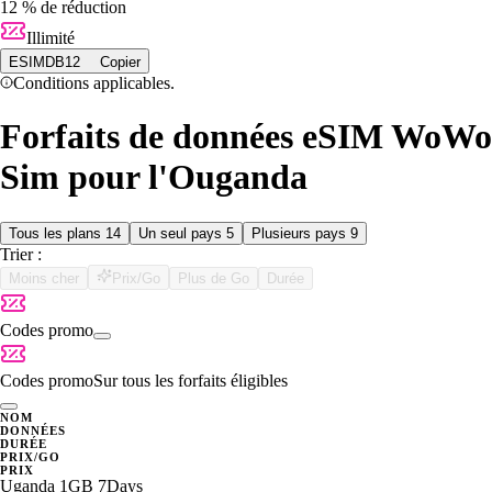
12 % de réduction
Illimité
ESIMDB12
Copier
Conditions applicables.
Forfaits de données eSIM WoWo
Sim pour l'Ouganda
Tous les plans
14
Un seul pays
5
Plusieurs pays
9
Trier :
Moins cher
Prix/Go
Plus de Go
Durée
Codes promo
Codes promo
Sur tous les forfaits éligibles
NOM
DONNÉES
DURÉE
PRIX/GO
PRIX
Uganda 1GB 7Days