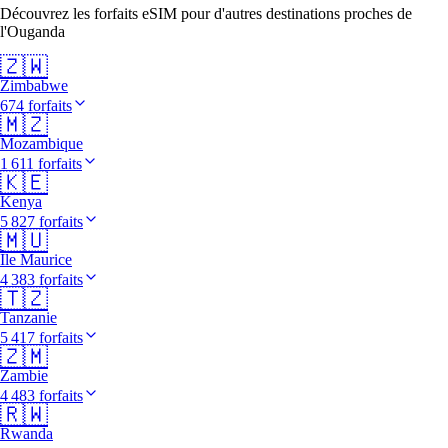
Découvrez les forfaits eSIM pour d'autres destinations proches de
l'Ouganda
🇿🇼
Zimbabwe
674 forfaits
🇲🇿
Mozambique
1 611 forfaits
🇰🇪
Kenya
5 827 forfaits
🇲🇺
Île Maurice
4 383 forfaits
🇹🇿
Tanzanie
5 417 forfaits
🇿🇲
Zambie
4 483 forfaits
🇷🇼
Rwanda