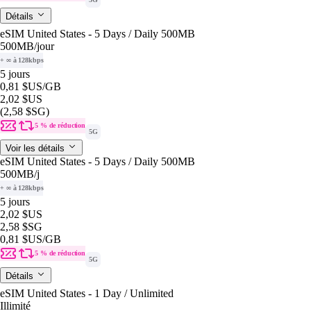
Détails
eSIM United States - 5 Days / Daily 500MB
500MB
/jour
+ ∞ à 128kbps
5 jours
0,81 $US
/GB
2,02 $US
(2,58 $SG)
5 % de réduction
5G
Voir les détails
eSIM United States - 5 Days / Daily 500MB
500MB
/j
+ ∞ à 128kbps
5 jours
2,02 $US
2,58 $SG
0,81 $US
/GB
5 % de réduction
5G
Détails
eSIM United States - 1 Day / Unlimited
Illimité