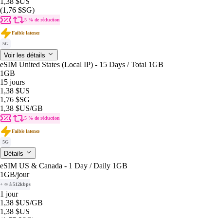
1,38 $US
(1,76 $SG)
5 % de réduction
Faible latence
5G
Voir les détails
eSIM United States (Local IP) - 15 Days / Total 1GB
1GB
15 jours
1,38 $US
1,76 $SG
1,38 $US
/GB
5 % de réduction
Faible latence
5G
Détails
eSIM US & Canada - 1 Day / Daily 1GB
1GB
/jour
+ ∞ à 512kbps
1 jour
1,38 $US
/GB
1,38 $US