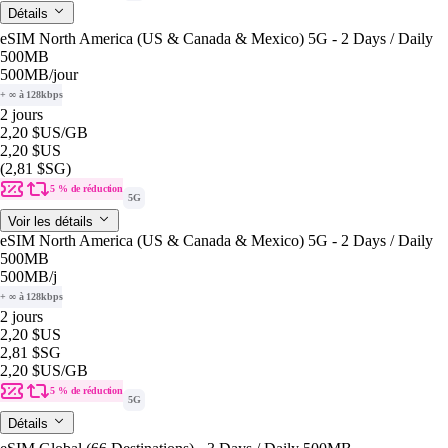
Détails
eSIM North America (US & Canada & Mexico) 5G - 2 Days / Daily
500MB
500MB
/jour
+ ∞ à 128kbps
2 jours
2,20 $US
/GB
2,20 $US
(2,81 $SG)
5 % de réduction
5G
Voir les détails
eSIM North America (US & Canada & Mexico) 5G - 2 Days / Daily
500MB
500MB
/j
+ ∞ à 128kbps
2 jours
2,20 $US
2,81 $SG
2,20 $US
/GB
5 % de réduction
5G
Détails