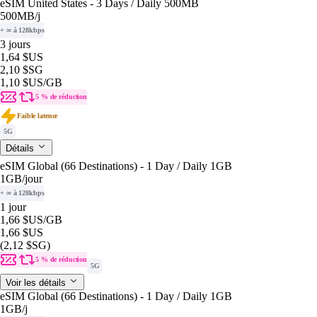
eSIM United States - 3 Days / Daily 500MB
500MB
/j
+ ∞ à 128kbps
3 jours
1,64 $US
2,10 $SG
1,10 $US
/GB
5 % de réduction
Faible latence
5G
Détails
eSIM Global (66 Destinations) - 1 Day / Daily 1GB
1GB
/jour
+ ∞ à 128kbps
1 jour
1,66 $US
/GB
1,66 $US
(2,12 $SG)
5 % de réduction
5G
Voir les détails
eSIM Global (66 Destinations) - 1 Day / Daily 1GB
1GB
/j