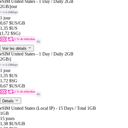
eSIM United States - 1 Day / Daily 2GB
2GB
/jour
+ ∞ à 128kbps
1 jour
0,67 $US
/GB
1,35 $US
(1,72 $SG)
5 % de réduction
5G
Voir les détails
eSIM United States - 1 Day / Daily 2GB
2GB
/j
+ ∞ à 128kbps
1 jour
1,35 $US
1,72 $SG
0,67 $US
/GB
5 % de réduction
5G
Détails
eSIM United States (Local IP) - 15 Days / Total 1GB
1GB
15 jours
1,38 $US
/GB