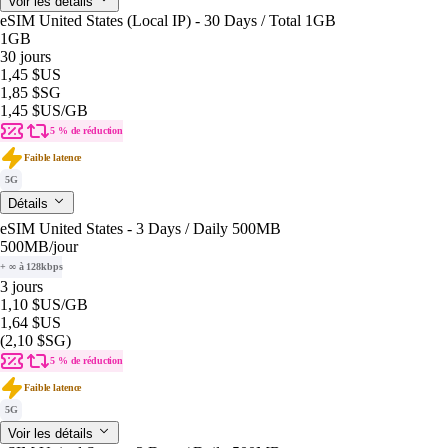
Voir les détails
eSIM United States (Local IP) - 30 Days / Total 1GB
1GB
30 jours
1,45 $US
1,85 $SG
1,45 $US
/GB
5 % de réduction
Faible latence
5G
Détails
eSIM United States - 3 Days / Daily 500MB
500MB
/jour
+ ∞ à 128kbps
3 jours
1,10 $US
/GB
1,64 $US
(2,10 $SG)
5 % de réduction
Faible latence
5G
Voir les détails