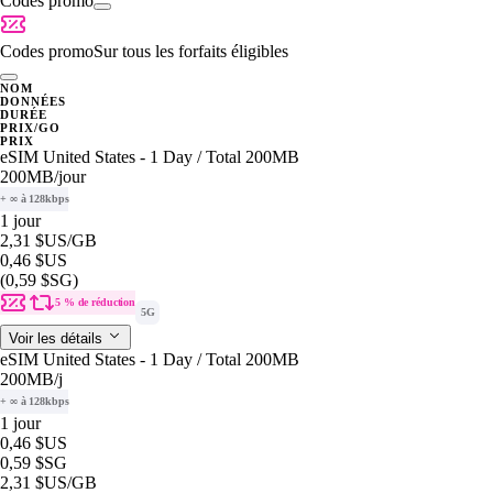
Codes promo
Codes promo
Sur tous les forfaits éligibles
NOM
DONNÉES
DURÉE
PRIX/GO
PRIX
eSIM United States - 1 Day / Total 200MB
200MB
/jour
+ ∞ à 128kbps
1 jour
2,31 $US
/GB
0,46 $US
(0,59 $SG)
5 % de réduction
5G
Voir les détails
eSIM United States - 1 Day / Total 200MB
200MB
/j
+ ∞ à 128kbps
1 jour
0,46 $US
0,59 $SG
2,31 $US
/GB