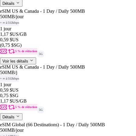
Détails
eSIM US & Canada - 1 Day / Daily 500MB
500MB
/jour
+ ∞ à 512kbps
1 jour
1,17 $US
/GB
0,59 $US
(0,75 $SG)
5 % de réduction
5G
Voir les détails
eSIM US & Canada - 1 Day / Daily 500MB
500MB
/j
+ ∞ à 512kbps
1 jour
0,59 $US
0,75 $SG
1,17 $US
/GB
5 % de réduction
5G
Détails
eSIM Global (66 Destinations) - 1 Day / Daily 500MB
500MB
/jour