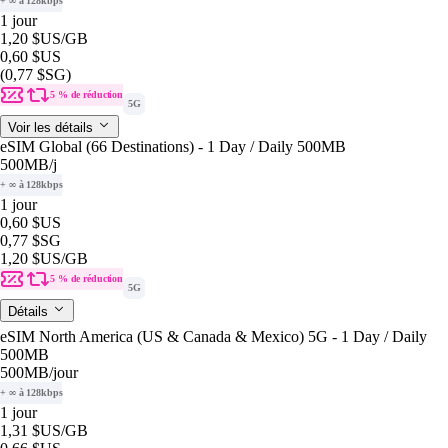
+ ∞ à 128kbps
1 jour
1,20 $US
/GB
0,60 $US
(0,77 $SG)
5 % de réduction
5G
Voir les détails
eSIM Global (66 Destinations) - 1 Day / Daily 500MB
500MB
/j
+ ∞ à 128kbps
1 jour
0,60 $US
0,77 $SG
1,20 $US
/GB
5 % de réduction
5G
Détails
eSIM North America (US & Canada & Mexico) 5G - 1 Day / Daily
500MB
500MB
/jour
+ ∞ à 128kbps
1 jour
1,31 $US
/GB