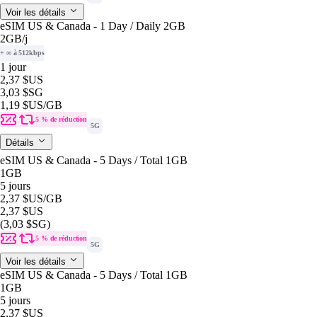
Voir les détails
eSIM US & Canada - 1 Day / Daily 2GB
2GB
/j
+ ∞ à 512kbps
1 jour
2,37 $US
3,03 $SG
1,19 $US
/GB
5 % de réduction
5G
Détails
eSIM US & Canada - 5 Days / Total 1GB
1GB
5 jours
2,37 $US
/GB
2,37 $US
(3,03 $SG)
5 % de réduction
5G
Voir les détails
eSIM US & Canada - 5 Days / Total 1GB
1GB
5 jours
2,37 $US