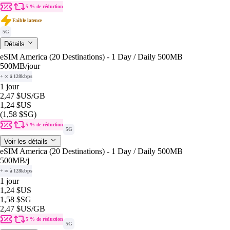
5 % de réduction
Faible latence
5G
Détails
eSIM America (20 Destinations) - 1 Day / Daily 500MB
500MB
/jour
+ ∞ à 128kbps
1 jour
2,47 $US
/GB
1,24 $US
(1,58 $SG)
5 % de réduction
5G
Voir les détails
eSIM America (20 Destinations) - 1 Day / Daily 500MB
500MB
/j
+ ∞ à 128kbps
1 jour
1,24 $US
1,58 $SG
2,47 $US
/GB
5 % de réduction
5G