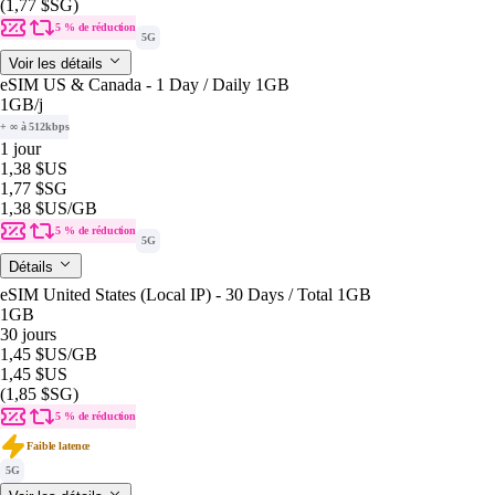
(1,77 $SG)
5 % de réduction
5G
Voir les détails
eSIM US & Canada - 1 Day / Daily 1GB
1GB
/j
+ ∞ à 512kbps
1 jour
1,38 $US
1,77 $SG
1,38 $US
/GB
5 % de réduction
5G
Détails
eSIM United States (Local IP) - 30 Days / Total 1GB
1GB
30 jours
1,45 $US
/GB
1,45 $US
(1,85 $SG)
5 % de réduction
Faible latence
5G