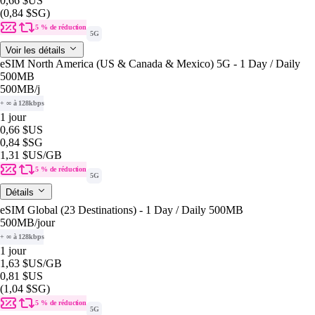
0,66 $US
(0,84 $SG)
5 % de réduction
5G
Voir les détails
eSIM North America (US & Canada & Mexico) 5G - 1 Day / Daily
500MB
500MB
/j
+ ∞ à 128kbps
1 jour
0,66 $US
0,84 $SG
1,31 $US
/GB
5 % de réduction
5G
Détails
eSIM Global (23 Destinations) - 1 Day / Daily 500MB
500MB
/jour
+ ∞ à 128kbps
1 jour
1,63 $US
/GB
0,81 $US
(1,04 $SG)
5 % de réduction
5G