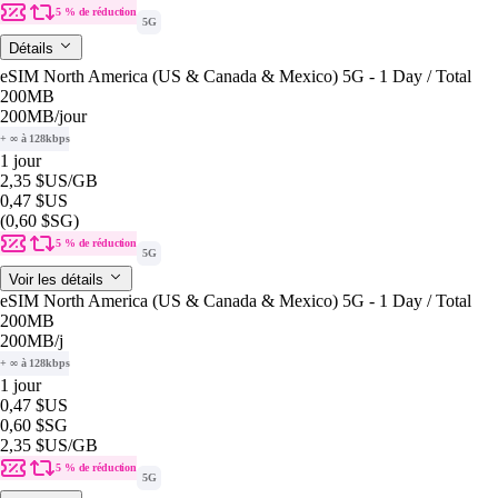
5 % de réduction
5G
Détails
eSIM North America (US & Canada & Mexico) 5G - 1 Day / Total
200MB
200MB
/jour
+ ∞ à 128kbps
1 jour
2,35 $US
/GB
0,47 $US
(0,60 $SG)
5 % de réduction
5G
Voir les détails
eSIM North America (US & Canada & Mexico) 5G - 1 Day / Total
200MB
200MB
/j
+ ∞ à 128kbps
1 jour
0,47 $US
0,60 $SG
2,35 $US
/GB
5 % de réduction
5G