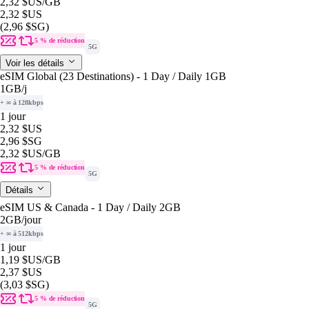
2,32 $US
/GB
2,32 $US
(2,96 $SG)
5 % de réduction
5G
Voir les détails
eSIM Global (23 Destinations) - 1 Day / Daily 1GB
1GB
/j
+ ∞ à 128kbps
1 jour
2,32 $US
2,96 $SG
2,32 $US
/GB
5 % de réduction
5G
Détails
eSIM US & Canada - 1 Day / Daily 2GB
2GB
/jour
+ ∞ à 512kbps
1 jour
1,19 $US
/GB
2,37 $US
(3,03 $SG)
5 % de réduction
5G