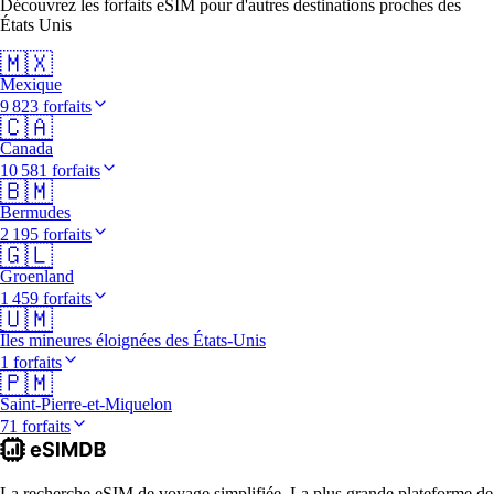
Découvrez les forfaits eSIM pour d'autres destinations proches des
États Unis
🇲🇽
Mexique
9 823 forfaits
🇨🇦
Canada
10 581 forfaits
🇧🇲
Bermudes
2 195 forfaits
🇬🇱
Groenland
1 459 forfaits
🇺🇲
Îles mineures éloignées des États-Unis
1 forfaits
🇵🇲
Saint-Pierre-et-Miquelon
71 forfaits
La recherche eSIM de voyage simplifiée. La plus grande plateforme de