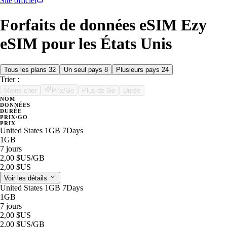
Site officiel
Forfaits de données eSIM Ezy
eSIM pour les États Unis
Tous les plans
32
Un seul pays
8
Plusieurs pays
24
Trier :
Moins cher
Prix/Go
Plus de Go
Durée
NOM
DONNÉES
DURÉE
PRIX/GO
PRIX
United States 1GB 7Days
1GB
7 jours
2,00 $US
/GB
2,00 $US
Voir les détails
United States 1GB 7Days
1GB
7 jours
2,00 $US
2,00 $US
/GB