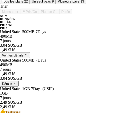
Tous les plans
22
Un seul pays
9
Plusieurs pays
13
Trier :
Moins cher
Prix/Go
Plus de Go
Durée
NOM
DONNÉES
DURÉE
PRIX/GO
PRIX
United States 500MB 7Days
490MB
7 jours
3,04 $US
/GB
1,49 $US
Voir les détails
United States 500MB 7Days
490MB
7 jours
1,49 $US
3,04 $US
/GB
Détails
United States 1GB 7Days (USIP)
1GB
7 jours
2,49 $US
/GB
2,49 $US
Faible latence