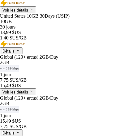
Faible latence
Voir les détails
United States 10GB 30Days (USIP)
10GB
30 jours
13,99 $US
1,40 $US
/GB
Faible latence
Détails
Global (120+ areas) 2GB/Day
2GB
+ ∞ à 384kbps
1 jour
7,75 $US
/GB
15,49 $US
Voir les détails
Global (120+ areas) 2GB/Day
2GB
+ ∞ à 384kbps
1 jour
15,49 $US
7,75 $US
/GB
Détails