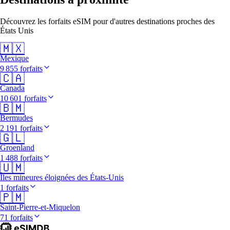
Découvrez les forfaits eSIM pour d'autres destinations proches des
États Unis
🇲🇽
Mexique
9 855 forfaits
🇨🇦
Canada
10 601 forfaits
🇧🇲
Bermudes
2 191 forfaits
🇬🇱
Groenland
1 488 forfaits
🇺🇲
Îles mineures éloignées des États-Unis
1 forfaits
🇵🇲
Saint-Pierre-et-Miquelon
71 forfaits