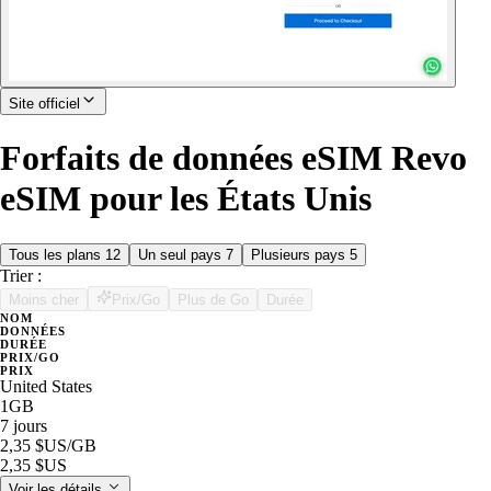
Site officiel
Forfaits de données eSIM Revo
eSIM pour les États Unis
Tous les plans
12
Un seul pays
7
Plusieurs pays
5
Trier :
Moins cher
Prix/Go
Plus de Go
Durée
NOM
DONNÉES
DURÉE
PRIX/GO
PRIX
United States
1GB
7 jours
2,35 $US
/GB
2,35 $US
Voir les détails