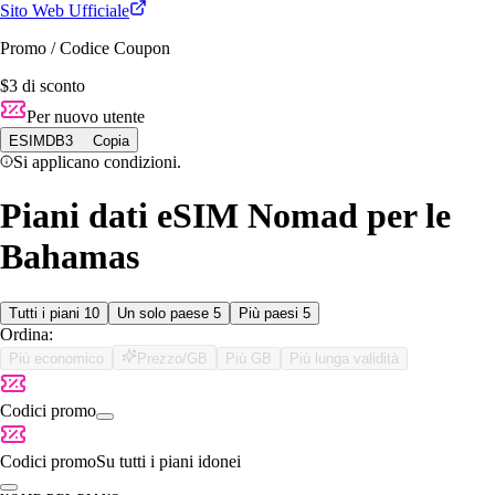
Sito Web Ufficiale
Promo / Codice Coupon
$3 di sconto
Per nuovo utente
ESIMDB3
Copia
Si applicano condizioni.
Piani dati eSIM Nomad per le
Bahamas
Tutti i piani
10
Un solo paese
5
Più paesi
5
Ordina:
Più economico
Prezzo/GB
Più GB
Più lunga validità
Codici promo
Codici promo
Su tutti i piani idonei