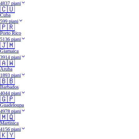
4837 piani
🇨🇺
Cuba
599 piani
🇵🇷
Porto Rico
5136 piani
🇯🇲
Giamaica
3914 piani
🇦🇼
Aruba
1893 piani
🇧🇧
Barbados
4044 piani
🇬🇵
Guadeloupa
4978 piani
🇲🇶
Martinica
4156 piani
🇰🇾