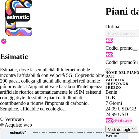
Piani d
Ordina:
Più economico
Codici promo
Esimatic
Codici promo
Su 
Esimatic, dove la semplicità di Internet mobile
NOME DEL PIAN
incontra l'affidabilità con velocità 5G. Coprendo oltre
DATI
200 paesi, collega gli utenti alle migliori reti tramite
VALIDITÀ
PREZZO/GB
più provider. L'app intuitiva e basata sull'intelligenza
PREZZO
artificiale ricarica automaticamente le eSIM esistenti
Benin
con gigabyte flessibili e piani dati illimitati,
1GB
contribuendo a ridurre l'impronta di carbonio.
7 Giorni
Semplice, affidabile ed ecologica.
24,99 USD
/GB
24,99 USD
Verificato
10% di sconto
Acquisto web
Vedi dettagli
Benin