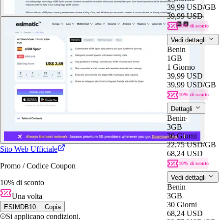
39,99 USD
/GB
39,99 USD
10% di sconto
Vedi dettagli
Benin
1GB
1 Giorno
39,99 USD
39,99 USD
/GB
10% di sconto
Dettagli
Benin
3GB
30 Giorni
22,75 USD
/GB
Sito Web Ufficiale
68,24 USD
10% di sconto
Promo / Codice Coupon
Vedi dettagli
10% di sconto
Benin
3GB
Una volta
30 Giorni
ESIMDB10
Copia
68,24 USD
Si applicano condizioni.