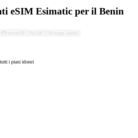
ati eSIM Esimatic per il Benin
Prezzo/GB
Più GB
Più lunga validità
tutti i piani idonei
O