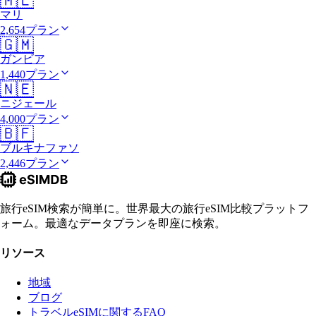
🇲🇱
マリ
2,654プラン
🇬🇲
ガンビア
1,440プラン
🇳🇪
ニジェール
4,000プラン
🇧🇫
ブルキナファソ
2,446プラン
旅行eSIM検索が簡単に。世界最大の旅行eSIM比較プラットフ
ォーム。最適なデータプランを即座に検索。
リソース
地域
ブログ
トラベルeSIMに関するFAQ