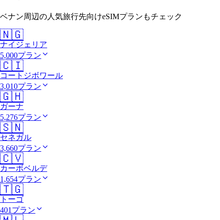
ベナン周辺の人気旅行先向けeSIMプランもチェック
🇳🇬
ナイジェリア
5,000プラン
🇨🇮
コートジボワール
3,010プラン
🇬🇭
ガーナ
5,276プラン
🇸🇳
セネガル
3,660プラン
🇨🇻
カーボベルデ
1,654プラン
🇹🇬
トーゴ
401プラン