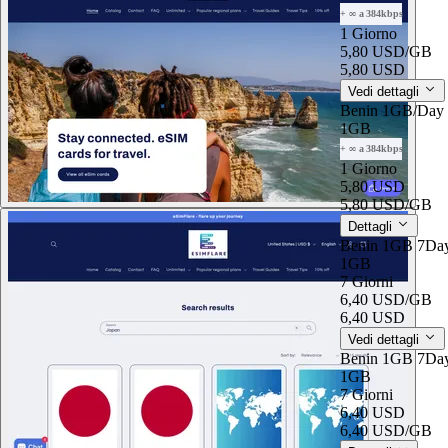
+ ∞ a 384kbps
1 Giorno
5,80 USD
/GB
5,80 USD
Vedi dettagli
Benin 1GB/Day
1GB
+ ∞ a 384kbps
1 Giorno
5,80 USD
5,80 USD
/GB
Dettagli
Benin 1GB 7Da
1GB
7 Giorni
6,40 USD
/GB
6,40 USD
Vedi dettagli
Benin 1GB 7Da
1GB
7 Giorni
6,40 USD
6,40 USD
/GB