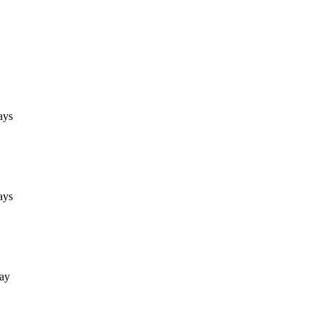
ays
ays
ay