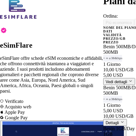
Piani d
Ordina:
Più economico
NOME DEL PIAN
DATI
VALIDITÀ
PREZZO/GB
PREZZO
eSimFlare
Benin 500MB/D
500MB
eSimFlare offre schede eSIM economiche e affidabili,
+ ∞ a 384kbps
che offrono connettività istantanea a viaggiatori e
1 Giorno
aziende. I suoi prodotti includono abbonamenti
10,00 USD
/GB
giornalieri e pacchetti regionali che coprono diverse
5,00 USD
aree come Asia, Europa, Nord America, Sud
Vedi dettagli
America, Africa, Oceania, Paesi globali o singoli
Benin 500MB/D
paesi.
500MB
+ ∞ a 384kbps
Verificato
1 Giorno
Acquisto web
5,00 USD
Apple Pay
10,00 USD
/GB
Google Pay
Dettagli
Benin 1GB/Day
1GB