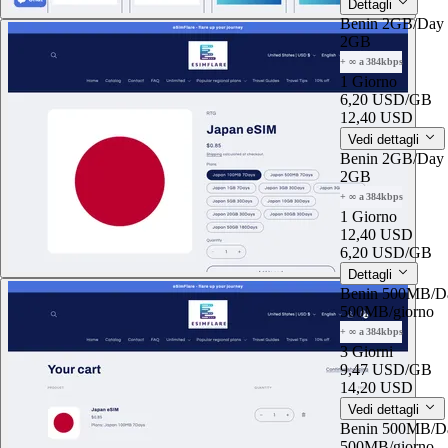
Dettagli
Benin 2GB/Day
2GB
+ ∞ a 384kbps
1 Giorno
6,20 USD
/GB
12,40 USD
Vedi dettagli
Benin 2GB/Day
2GB
+ ∞ a 384kbps
1 Giorno
12,40 USD
6,20 USD
/GB
Dettagli
Benin 500MB/D
500MB
/giorno
+ ∞ a 384kbps
3 Giorni
9,47 USD
/GB
14,20 USD
Vedi dettagli
Benin 500MB/D
500MB
/giorno