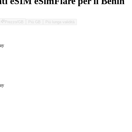
ati eSIM eSimFlare per il Benin
Prezzo/GB
Più GB
Più lunga validità
O
ay
ay