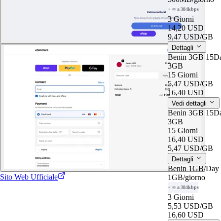
+ ∞ a 384kbps
3 Giorni
14,20 USD
9,47 USD
/GB
Dettagli
Benin 3GB 15D
3GB
15 Giorni
5,47 USD
/GB
16,40 USD
Vedi dettagli
Benin 3GB 15D
3GB
15 Giorni
16,40 USD
5,47 USD
/GB
Dettagli
Benin 1GB/Day
Sito Web Ufficiale
1GB
/giorno
+ ∞ a 384kbps
3 Giorni
5,53 USD
/GB
16,60 USD