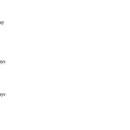
ay
ays
ays