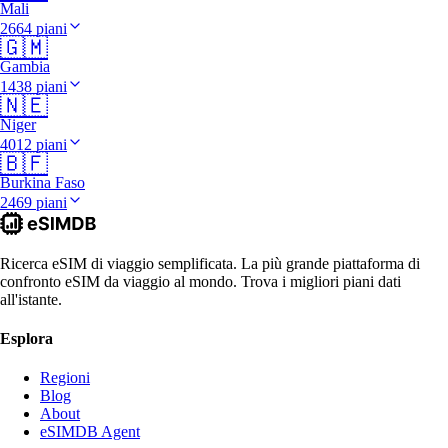
Mali
2664 piani
🇬🇲
Gambia
1438 piani
🇳🇪
Niger
4012 piani
🇧🇫
Burkina Faso
2469 piani
Ricerca eSIM di viaggio semplificata. La più grande piattaforma di
confronto eSIM da viaggio al mondo. Trova i migliori piani dati
all'istante.
Esplora
Regioni
Blog
About
eSIMDB Agent