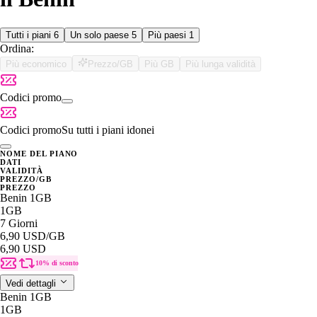
Tutti i piani
6
Un solo paese
5
Più paesi
1
Ordina:
Più economico
Prezzo/GB
Più GB
Più lunga validità
Codici promo
Codici promo
Su tutti i piani idonei
NOME DEL PIANO
DATI
VALIDITÀ
PREZZO/GB
PREZZO
Benin 1GB
1GB
7 Giorni
6,90 USD
/GB
6,90 USD
10% di sconto
Vedi dettagli
Benin 1GB
1GB