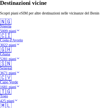
Destinazioni vicine
Scopri piani eSIM per altre destinazioni nelle vicinanze del Benin
🇳🇬
Nigeria
5009 piani
🇨🇮
Costa d'Avorio
3022 piani
🇬🇭
Ghana
5281 piani
🇸🇳
Senegal
3671 piani
🇨🇻
Capo Verde
1681 piani
🇹🇬
Togo
425 piani
🇲🇱