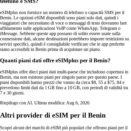
telefono e SMS?
eSIMplus non fornisce un numero di telefono o capacità SMS per il
Benin. Le opzioni eSIM disponibili sono piani solo dati, quindi i
viaggiatori che necessitano di voce o messaggi di testo dovranno fare
affidamento sulle applicazioni VoIP come WhatsApp, Telegram o
iMessage. Sebbene queste app possano di solito essere usate sulla
connessione dati, alcune destinazioni potrebbero imporre restrizioni su
servizi specifici, quindi è consigliabile verificare che le app preferite
siano accessibili in Benin prima di acquistare un piano.
Quanti piani dati offre eSIMplus per il Benin?
eSIMplus offre dieci piani dati multi‑paese che includono copertura in
Benin, ma non esistono piani per singolo paese per questo paese. I
piani disponibili hanno prezzi che vanno da circa $8, 55 a $75, 84 e
prevedono limiti dati da 1 GB fino a 10 GB, con periodi di validità tra
7 e 30 giorni.
Riepilogo con AI. Ultima modifica:
Aug 6, 2026
Altri provider di eSIM per il Benin
Scopri alcuni dei marchi di eSIM più popolari che offrono piani per il