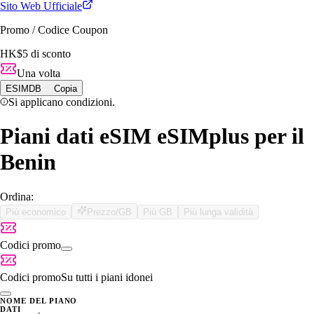
Sito Web Ufficiale
Promo / Codice Coupon
HK$5 di sconto
Una volta
ESIMDB
Copia
Si applicano condizioni.
Piani dati eSIM eSIMplus per il
Benin
Ordina:
Più economico
Prezzo/GB
Più GB
Più lunga validità
Codici promo
Codici promo
Su tutti i piani idonei
NOME DEL PIANO
DATI