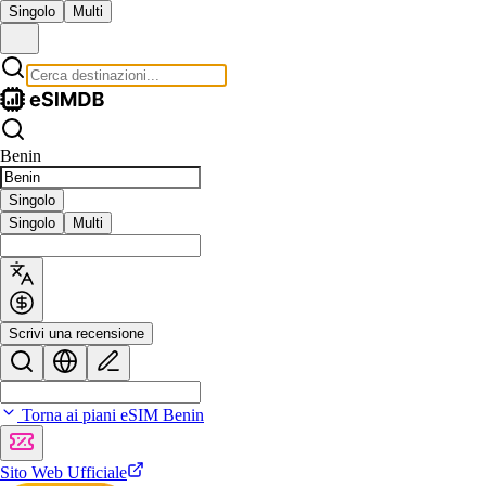
Singolo
Multi
Benin
Singolo
Singolo
Multi
Scrivi una recensione
Torna ai piani eSIM Benin
Sito Web Ufficiale