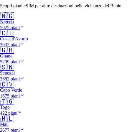
Scopri piani eSIM per altre destinazioni nelle vicinanze del Benin
🇳🇬
Nigeria
5025 piani
🇨🇮
Costa d'Avorio
3032 piani
🇬🇭
Ghana
5299 piani
🇸🇳
Senegal
3682 piani
🇨🇻
Capo Verde
1675 piani
🇹🇬
Togo
422 piani
🇲🇱
Mali
2677 piani