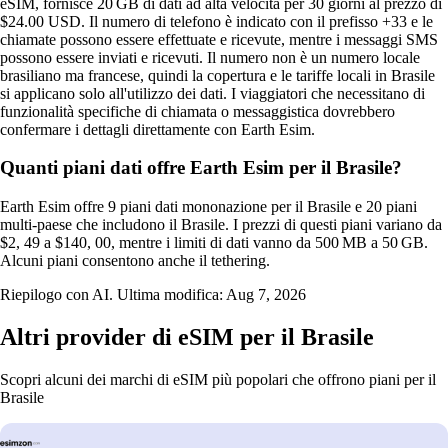
eSIM, fornisce 20 GB di dati ad alta velocità per 30 giorni al prezzo di
$24.00 USD. Il numero di telefono è indicato con il prefisso +33 e le
chiamate possono essere effettuate e ricevute, mentre i messaggi SMS
possono essere inviati e ricevuti. Il numero non è un numero locale
brasiliano ma francese, quindi la copertura e le tariffe locali in Brasile
si applicano solo all'utilizzo dei dati. I viaggiatori che necessitano di
funzionalità specifiche di chiamata o messaggistica dovrebbero
confermare i dettagli direttamente con Earth Esim.
Quanti piani dati offre Earth Esim per il Brasile?
Earth Esim offre 9 piani dati mononazione per il Brasile e 20 piani
multi‑paese che includono il Brasile. I prezzi di questi piani variano da
$2, 49 a $140, 00, mentre i limiti di dati vanno da 500 MB a 50 GB.
Alcuni piani consentono anche il tethering.
Riepilogo con AI. Ultima modifica:
Aug 7, 2026
Altri provider di eSIM per il Brasile
Scopri alcuni dei marchi di eSIM più popolari che offrono piani per il
Brasile