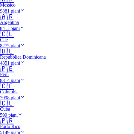
Messico
9881 piani
🇦🇷
Argentina
8411 piani
🇨🇱
Cile
8275 piani
🇩🇴
Repubblica Dominicana
4851 piani
🇵🇪
Perù
8314 piani
🇨🇴
Colombia
7098 piani
🇨🇺
Cuba
599 piani
🇵🇷
Porto Rico
5149 piani