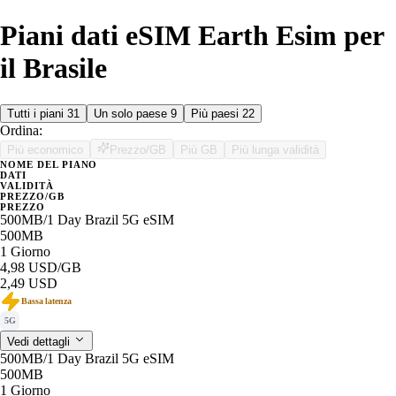
Piani dati eSIM Earth Esim per
il Brasile
Tutti i piani
31
Un solo paese
9
Più paesi
22
Ordina:
Più economico
Prezzo/GB
Più GB
Più lunga validità
NOME DEL PIANO
DATI
VALIDITÀ
PREZZO/GB
PREZZO
500MB/1 Day Brazil 5G eSIM
500MB
1 Giorno
4,98 USD
/GB
2,49 USD
Bassa latenza
5G
Vedi dettagli
500MB/1 Day Brazil 5G eSIM
500MB
1 Giorno