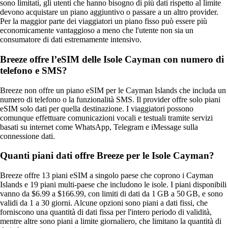
sono limitati, gli utenti che hanno bisogno di più dati rispetto al limite
devono acquistare un piano aggiuntivo o passare a un altro provider.
Per la maggior parte dei viaggiatori un piano fisso può essere più
economicamente vantaggioso a meno che l'utente non sia un
consumatore di dati estremamente intensivo.
Breeze offre l’eSIM delle Isole Cayman con numero di
telefono e SMS?
Breeze non offre un piano eSIM per le Cayman Islands che includa un
numero di telefono o la funzionalità SMS. Il provider offre solo piani
eSIM solo dati per quella destinazione. I viaggiatori possono
comunque effettuare comunicazioni vocali e testuali tramite servizi
basati su internet come WhatsApp, Telegram e iMessage sulla
connessione dati.
Quanti piani dati offre Breeze per le Isole Cayman?
Breeze offre 13 piani eSIM a singolo paese che coprono i Cayman
Islands e 19 piani multi‑paese che includono le isole. I piani disponibili
vanno da $6.99 a $166.99, con limiti di dati da 1 GB a 50 GB, e sono
validi da 1 a 30 giorni. Alcune opzioni sono piani a dati fissi, che
forniscono una quantità di dati fissa per l'intero periodo di validità,
mentre altre sono piani a limite giornaliero, che limitano la quantità di