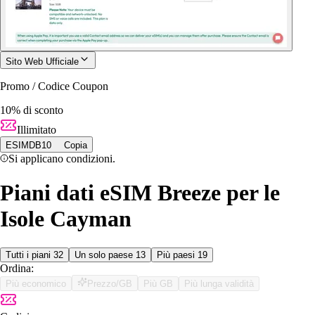
Sito Web Ufficiale
Promo / Codice Coupon
10% di sconto
Illimitato
ESIMDB10
Copia
Si applicano condizioni.
Piani dati eSIM Breeze per le
Isole Cayman
Tutti i piani
32
Un solo paese
13
Più paesi
19
Ordina:
Più economico
Prezzo/GB
Più GB
Più lunga validità