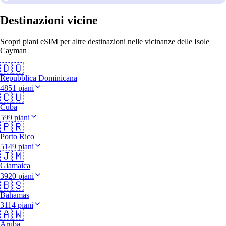
Destinazioni vicine
Scopri piani eSIM per altre destinazioni nelle vicinanze delle Isole
Cayman
🇩🇴
Repubblica Dominicana
4851 piani
🇨🇺
Cuba
599 piani
🇵🇷
Porto Rico
5149 piani
🇯🇲
Giamaica
3920 piani
🇧🇸
Bahamas
3114 piani
🇦🇼
Aruba