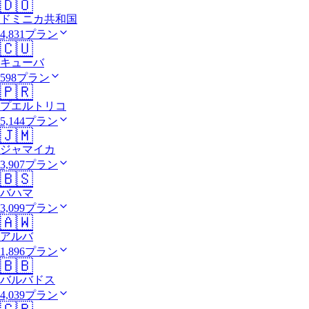
🇩🇴
ドミニカ共和国
4,831プラン
🇨🇺
キューバ
598プラン
🇵🇷
プエルトリコ
5,144プラン
🇯🇲
ジャマイカ
3,907プラン
🇧🇸
バハマ
3,099プラン
🇦🇼
アルバ
1,896プラン
🇧🇧
バルバドス
4,039プラン