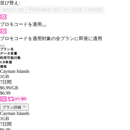
並び替え:
価格(安い順)
GB単価(低い順)
データ容量
有効期間
プロモコードを適用
プロモコードを適用
対象の全プランに即座に適用
プラン名
データ容量
利用可能日数
GB単価
価格
Cayman Islands
1GB
7日間
$6.99
/GB
$6.99
10% 割引
プラン詳細
Cayman Islands
1GB
7日間
$6.99