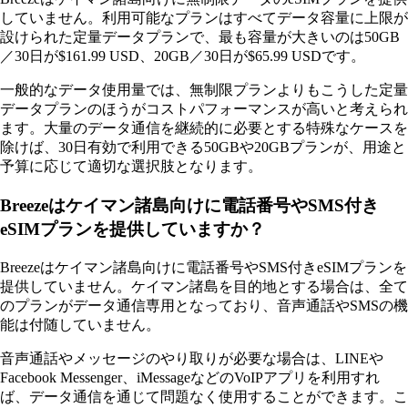
していません。利用可能なプランはすべてデータ容量に上限が
設けられた定量データプランで、最も容量が大きいのは50GB
／30日が$161.99 USD、20GB／30日が$65.99 USDです。
一般的なデータ使用量では、無制限プランよりもこうした定量
データプランのほうがコストパフォーマンスが高いと考えられ
ます。大量のデータ通信を継続的に必要とする特殊なケースを
除けば、30日有効で利用できる50GBや20GBプランが、用途と
予算に応じて適切な選択肢となります。
Breezeはケイマン諸島向けに電話番号やSMS付き
eSIMプランを提供していますか？
Breezeはケイマン諸島向けに電話番号やSMS付きeSIMプランを
提供していません。ケイマン諸島を目的地とする場合は、全て
のプランがデータ通信専用となっており、音声通話やSMSの機
能は付随していません。
音声通話やメッセージのやり取りが必要な場合は、LINEや
Facebook Messenger、iMessageなどのVoIPアプリを利用すれ
ば、データ通信を通じて問題なく使用することができます。こ