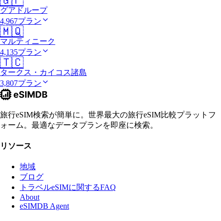
🇬🇵
グアドループ
4,967プラン
🇲🇶
マルティニーク
4,135プラン
🇹🇨
タークス・カイコス諸島
3,807プラン
旅行eSIM検索が簡単に。世界最大の旅行eSIM比較プラットフ
ォーム。最適なデータプランを即座に検索。
リソース
地域
ブログ
トラベルeSIMに関するFAQ
About
eSIMDB Agent