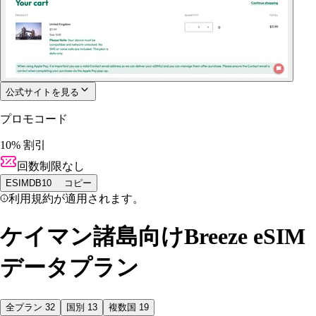
公式サイトを見る
プロモコード
10% 割引
回数制限なし
ESIMDB10
コピー
利用規約が適用されます。
ケイマン諸島向けBreeze eSIM
データプラン
全プラン
32
国別
13
複数国
19