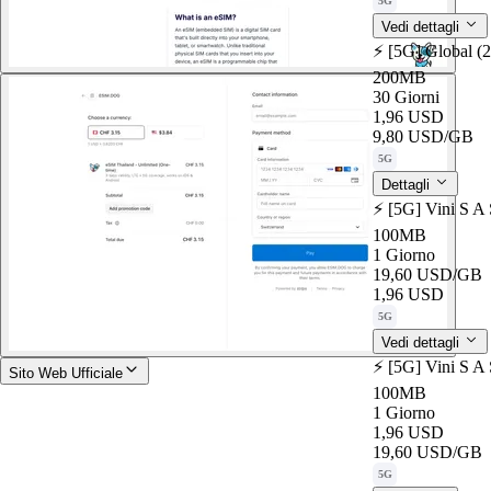
5G
Vedi dettagli
⚡️ [5G] Global (
200MB
30 Giorni
1,96 USD
9,80 USD
/GB
5G
Dettagli
⚡️ [5G] Vini S A
100MB
1 Giorno
19,60 USD
/GB
1,96 USD
5G
Vedi dettagli
⚡️ [5G] Vini S A
Sito Web Ufficiale
100MB
1 Giorno
1,96 USD
19,60 USD
/GB
5G