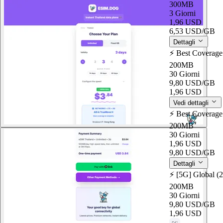
300MB
3 Giorni
1,96 USD
6,53 USD
/GB
Dettagli
⚡️ Best Coverage
200MB
30 Giorni
9,80 USD
/GB
1,96 USD
Vedi dettagli
⚡️ Best Coverage
200MB
30 Giorni
1,96 USD
9,80 USD
/GB
Dettagli
⚡️ [5G] Global (
200MB
30 Giorni
9,80 USD
/GB
1,96 USD