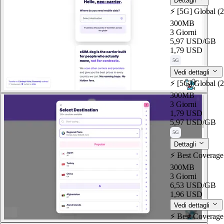
Dettagli
⚡️ [5G] Global (
300MB
3 Giorni
5,97 USD
/GB
1,79 USD
5G
Vedi dettagli
⚡️ [5G] Global (
300MB
3 Giorni
1,79 USD
5,97 USD
/GB
5G
Dettagli
⚡️ Best Coverage
300MB
3 Giorni
6,53 USD
/GB
1,96 USD
Vedi dettagli
⚡️ Best Coverage