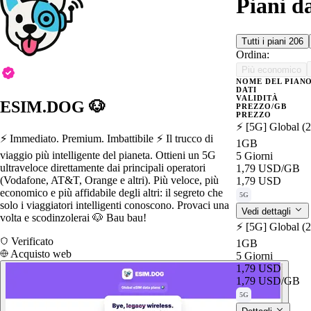
Piani d
Tutti i piani
206
Ordina:
Più economico
NOME DEL PIAN
DATI
VALIDITÀ
ESIM.DOG 🐶
PREZZO/GB
PREZZO
⚡️ [5G] Global (
⚡️ Immediato. Premium. Imbattibile ⚡️ Il trucco di
1GB
viaggio più intelligente del pianeta. Ottieni un 5G
5 Giorni
ultraveloce direttamente dai principali operatori
1,79 USD
/GB
(Vodafone, AT&T, Orange e altri). Più veloce, più
1,79 USD
economico e più affidabile degli altri: il segreto che
5G
solo i viaggiatori intelligenti conoscono. Provaci una
Vedi dettagli
volta e scodinzolerai 🐶 Bau bau!
⚡️ [5G] Global (
Verificato
1GB
Acquisto web
5 Giorni
1,79 USD
1,79 USD
/GB
5G