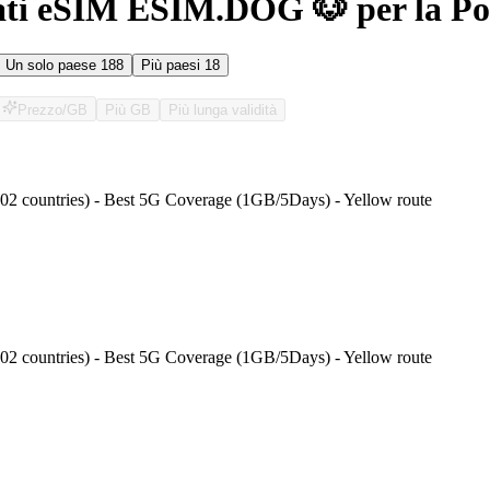
ati eSIM ESIM.DOG 🐶 per la Pol
Un solo paese
188
Più paesi
18
Prezzo/GB
Più GB
Più lunga validità
O
202 countries) - Best 5G Coverage (1GB/5Days) - Yellow route
202 countries) - Best 5G Coverage (1GB/5Days) - Yellow route