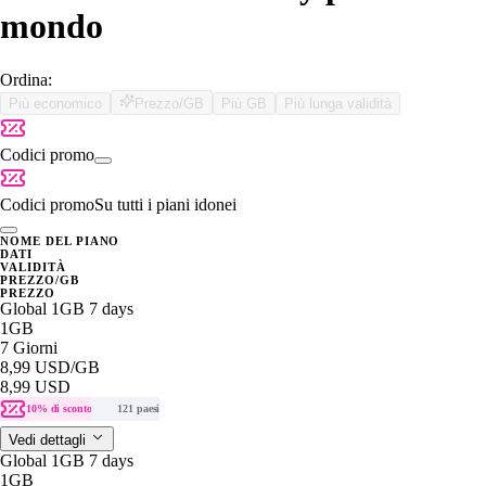
mondo
Ordina:
Più economico
Prezzo/GB
Più GB
Più lunga validità
Codici promo
Codici promo
Su tutti i piani idonei
NOME DEL PIANO
DATI
VALIDITÀ
PREZZO/GB
PREZZO
Global 1GB 7 days
1GB
7 Giorni
8,99 USD
/GB
8,99 USD
10% di sconto
121 paesi
Vedi dettagli
Global 1GB 7 days
1GB