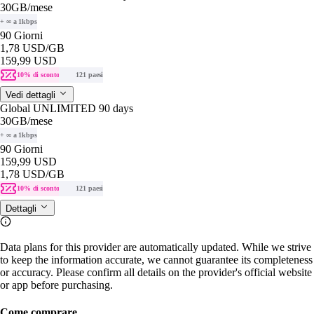
30GB
/mese
+ ∞ a 1kbps
90 Giorni
1,78 USD
/GB
159,99 USD
10% di sconto
121 paesi
Vedi dettagli
Global UNLIMITED 90 days
30GB
/mese
+ ∞ a 1kbps
90 Giorni
159,99 USD
1,78 USD
/GB
10% di sconto
121 paesi
Dettagli
Data plans for this provider are automatically updated. While we strive
to keep the information accurate, we cannot guarantee its completeness
or accuracy. Please confirm all details on the provider's official website
or app before purchasing.
Come comprare