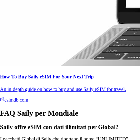
How To Buy Saily eSIM For Your Next Trip
An in-depth guide on how to buy and use Saily eSIM for travel.
esimdb.com
FAQ Saily per Mondiale
Saily offre eSIM con dati illimitati per Global?
I pacchetti Global di Saily che riportano il nome “UNLIMITED”