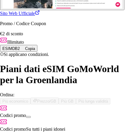
Sito Web Ufficiale
Promo / Codice Coupon
€2 di sconto
Illimitato
ESIMDB2
Copia
Si applicano condizioni.
Piani dati eSIM GoMoWorld
per la Groenlandia
Ordina:
Più economico
Prezzo/GB
Più GB
Più lunga validità
Codici promo
Codici promo
Su tutti i piani idonei