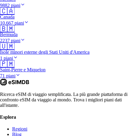
9882 piani
🇨🇦
Canada
10.667 piani
🇧🇲
Bermuda
2237 piani
🇺🇲
Isole minori esterne degli Stati Uniti d'America
1 piani
🇵🇲
Saint-Pierre e Miquelon
71 piani
Ricerca eSIM di viaggio semplificata. La più grande piattaforma di
confronto eSIM da viaggio al mondo. Trova i migliori piani dati
all'istante.
Esplora
Regioni
Blog