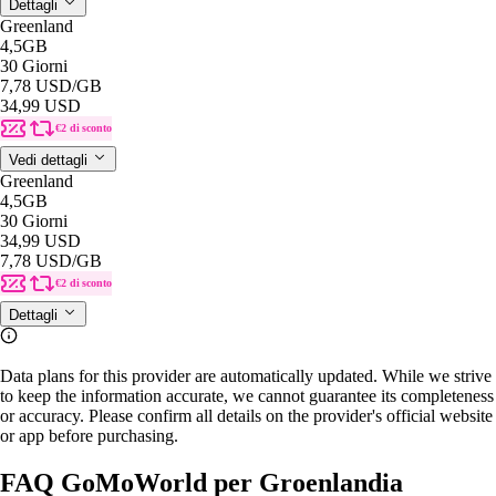
Dettagli
Greenland
4,5GB
30 Giorni
7,78 USD
/GB
34,99 USD
€2 di sconto
Vedi dettagli
Greenland
4,5GB
30 Giorni
34,99 USD
7,78 USD
/GB
€2 di sconto
Dettagli
Data plans for this provider are automatically updated. While we strive
to keep the information accurate, we cannot guarantee its completeness
or accuracy. Please confirm all details on the provider's official website
or app before purchasing.
FAQ GoMoWorld per Groenlandia