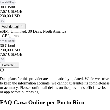
+ ∞ a 512kbps
30 Giorni
7,67 USD
/GB
230,00 USD
5G
Vedi dettagli
eSIM, Unlimited, 30 Days, North America
1GB
/giorno
+ ∞ a 512kbps
30 Giorni
230,00 USD
7,67 USD
/GB
5G
Dettagli
Data plans for this provider are automatically updated. While we strive
to keep the information accurate, we cannot guarantee its completeness
or accuracy. Please confirm all details on the provider's official website
or app before purchasing.
FAQ Gaza Online per Porto Rico