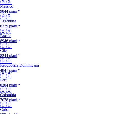
🇲🇽
Messico
9844 piani
🇦🇷
Argentina
8379 piani
🇧🇷
Brasile
8946 piani
🇨🇱
Cile
8244 piani
🇩🇴
Repubblica Dominicana
4847 piani
🇵🇪
Perù
8284 piani
🇨🇴
Colombia
7078 piani
🇨🇺
Cuba