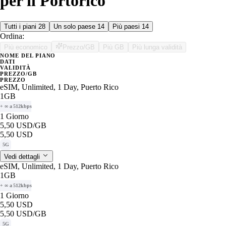
per il Portorico
Tutti i piani
28
Un solo paese
14
Più paesi
14
Ordina:
Più economico
Prezzo/GB
Più GB
Più lunga validità
NOME DEL PIANO
DATI
VALIDITÀ
PREZZO/GB
PREZZO
eSIM, Unlimited, 1 Day, Puerto Rico
1GB
+ ∞ a 512kbps
1 Giorno
5,50 USD
/GB
5,50 USD
5G
Vedi dettagli
eSIM, Unlimited, 1 Day, Puerto Rico
1GB
+ ∞ a 512kbps
1 Giorno
5,50 USD
5,50 USD
/GB
5G