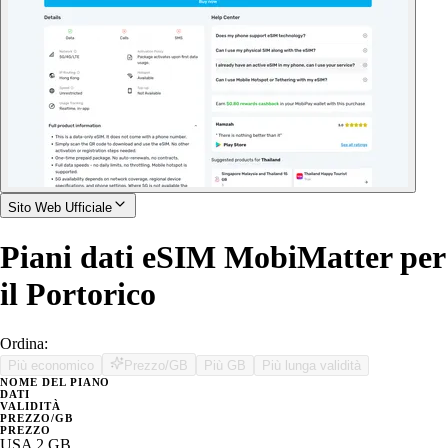
Sito Web Ufficiale
Piani dati eSIM MobiMatter per
il Portorico
Ordina:
Più economico
Prezzo/GB
Più GB
Più lunga validità
NOME DEL PIANO
DATI
VALIDITÀ
PREZZO/GB
PREZZO
USA 2 GB