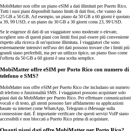
MobiMatter non offre un piano eSIM a dati illimitati per Puerto Rico.
Tutti i suoi piani disponibili hanno limiti di dati fissi, che vanno da
25 GB a 50 GB. Ad esempio, un piano da 50 GB a 60 giorni è quotato
a 39, 99 USD, e un piano da 30 GB a 30 giorni costa 23, 99 USD.
Se le esigenze di dati di un viaggiatore sono moderate o elevate,
scegliere uno di questi piani con limiti fissi può essere più conveniente
rispetto alla ricerca di un'opzione illimitata. I viaggiatori che sono
estremamente intensivi nell'uso dei dati possono trovare che i limiti più
grandi siano preferibili, ma per un utilizzo tipico, un piano fisso come
l'offerta da 50 GB a 60 giorni è una scelta semplice.
MobiMatter offre eSIM per Porto Rico con numero di
telefono e SMS?
MobiMatter non offre eSIM per Puerto Rico che includano un numero
di telefono o funzionalità SMS. I viaggiatori possono acquistare solo
piani dati da MobiMatter per Puerto Rico. Per effettuare comunicazioni
vocali e di testo, gli utenti possono fare affidamento su applicazioni
basate su internet come WhatsApp, Telegram o iMessage sulla
connessione dati. È importante verificare che questi servizi VoIP siano
accessibili e non bloccati a Puerto Rico prima di acquistare.
Quanti piani dati offre MobiMatter per Porto Rico?