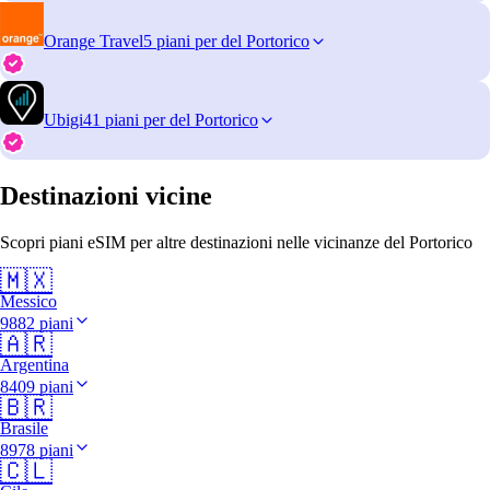
Orange Travel
5 piani per del Portorico
Ubigi
41 piani per del Portorico
Destinazioni vicine
Scopri piani eSIM per altre destinazioni nelle vicinanze del Portorico
🇲🇽
Messico
9882 piani
🇦🇷
Argentina
8409 piani
🇧🇷
Brasile
8978 piani
🇨🇱