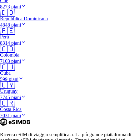
Cile
8273 piani
🇩🇴
Repubblica Dominicana
4848 piani
🇵🇪
Perù
8314 piani
🇨🇴
Colombia
7103 piani
🇨🇺
Cuba
599 piani
🇺🇾
Uruguay
7745 piani
🇨🇷
Costa Rica
7031 piani
Ricerca eSIM di viaggio semplificata. La più grande piattaforma di