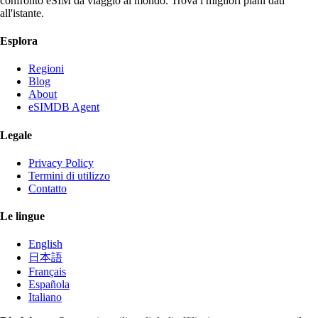
confronto eSIM da viaggio al mondo. Trova i migliori piani dati
all'istante.
Esplora
Regioni
Blog
About
eSIMDB Agent
Legale
Privacy Policy
Termini di utilizzo
Contatto
Le lingue
English
日本語
Français
Española
Italiano