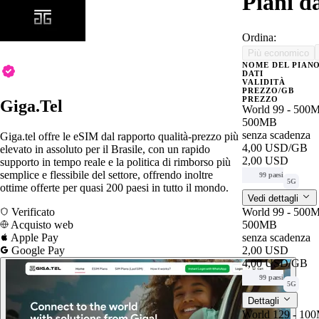
Piani d
Ordina:
Più economico
NOME DEL PIAN
DATI
VALIDITÀ
PREZZO/GB
PREZZO
Giga.Tel
World 99 - 500M
500MB
senza scadenza
Giga.tel offre le eSIM dal rapporto qualità-prezzo più
4,00 USD
/GB
elevato in assoluto per il Brasile, con un rapido
2,00 USD
supporto in tempo reale e la politica di rimborso più
semplice e flessibile del settore, offrendo inoltre
99 paesi
5G
ottime offerte per quasi 200 paesi in tutto il mondo.
Vedi dettagli
Verificato
World 99 - 500M
Acquisto web
500MB
Apple Pay
senza scadenza
Google Pay
2,00 USD
4,00 USD
/GB
99 paesi
5G
Dettagli
World 129 - 100