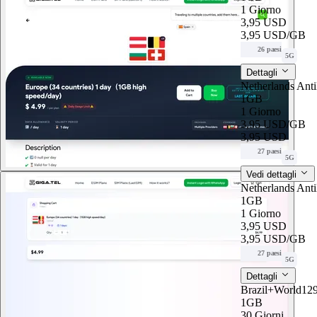
1 Giorno
3,95 USD
3,95 USD
/GB
26 paesi
5G
Dettagli
Netherlands Ant
1GB
1 Giorno
3,95 USD
/GB
3,95 USD
27 paesi
5G
Vedi dettagli
Netherlands Ant
1GB
1 Giorno
3,95 USD
3,95 USD
/GB
27 paesi
5G
Dettagli
Brazil+World12
1GB
30 Giorni