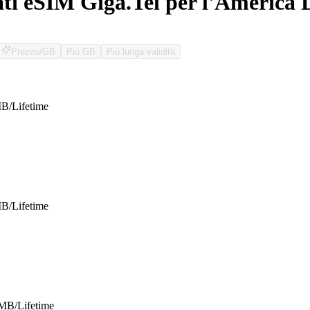
ati eSIM Giga.Tel per l'America 
Prezzo/GB
Più GB
Più lunga validità
O
B/Lifetime
B/Lifetime
MB/Lifetime