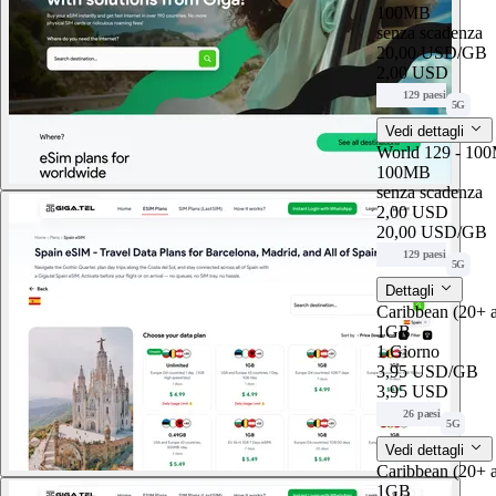
100MB
senza scadenza
20,00 USD
/GB
2,00 USD
129 paesi
5G
Vedi dettagli
World 129 - 100
100MB
senza scadenza
2,00 USD
20,00 USD
/GB
129 paesi
5G
Dettagli
Caribbean (20+ 
1GB
1 Giorno
3,95 USD
/GB
3,95 USD
26 paesi
5G
Vedi dettagli
Caribbean (20+ 
1GB