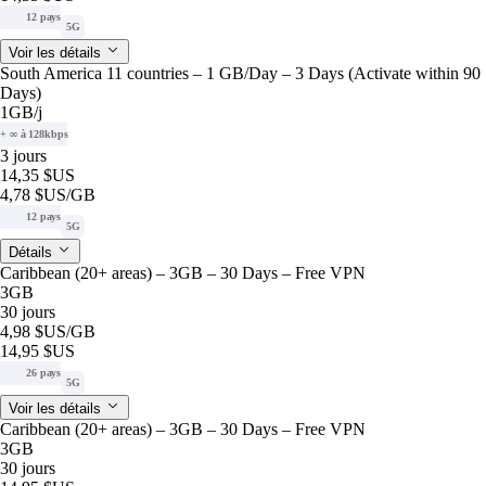
12 pays
5G
Voir les détails
South America 11 countries – 1 GB/Day – 3 Days (Activate within 90
Days)
1GB
/j
+ ∞ à 128kbps
3 jours
14,35 $US
4,78 $US
/GB
12 pays
5G
Détails
Caribbean (20+ areas) – 3GB – 30 Days – Free VPN
3GB
30 jours
4,98 $US
/GB
14,95 $US
26 pays
5G
Voir les détails
Caribbean (20+ areas) – 3GB – 30 Days – Free VPN
3GB
30 jours