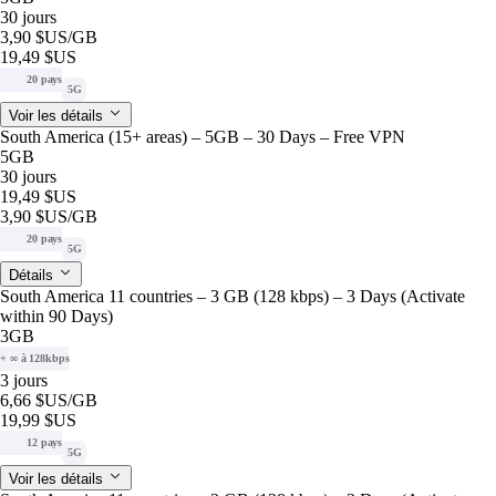
30 jours
3,90 $US
/GB
19,49 $US
20 pays
5G
Voir les détails
South America (15+ areas) – 5GB – 30 Days – Free VPN
5GB
30 jours
19,49 $US
3,90 $US
/GB
20 pays
5G
Détails
South America 11 countries – 3 GB (128 kbps) – 3 Days (Activate
within 90 Days)
3GB
+ ∞ à 128kbps
3 jours
6,66 $US
/GB
19,99 $US
12 pays
5G
Voir les détails