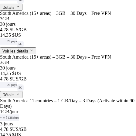
5G
Détails
South America (15+ areas) – 3GB – 30 Days – Free VPN
3GB
30 jours
4,78 $US
/GB
14,35 $US
20 pays
5G
Voir les détails
South America (15+ areas) – 3GB – 30 Days – Free VPN
3GB
30 jours
14,35 $US
4,78 $US
/GB
20 pays
5G
Détails
South America 11 countries – 1 GB/Day – 3 Days (Activate within 90
Days)
1GB
/jour
+ ∞ à 128kbps
3 jours
4,78 $US
/GB
14,35 $US