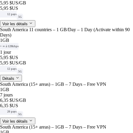
5,95 $US
/GB
5,95 $US
12 pays
5G
Voir les détails
South America 11 countries – 1 GB/Day – 1 Day (Activate within 90
Days)
1GB
+ ∞ à 128kbps
1 jour
5,95 $US
5,95 $US
/GB
12 pays
5G
Détails
South America (15+ areas) – 1GB – 7 Days – Free VPN
1GB
7 jours
6,35 $US
/GB
6,35 $US
20 pays
5G
Voir les détails
South America (15+ areas) – 1GB – 7 Days – Free VPN
1GB