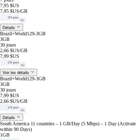
7,95 $US
7,95 $US
/GB
119 pays
5G
Détails
Brazil+World129-3GB
3GB
30 jours
2,66 $US
/GB
7,99 $US
129 pays
5G
Voir les détails
Brazil+World129-3GB
3GB
30 jours
7,99 $US
2,66 $US
/GB
129 pays
5G
Détails
South America 11 countries – 1 GB/Day (5 Mbps) – 1 Day (Activate
within 90 Days)
1GB