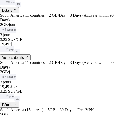
119 pays
5G
Détails
South America 11 countries – 2 GB/Day – 3 Days (Activate within 90
Days)
2GB
/jour
+ ∞ à 128kbps
3 jours
3,25 $US
/GB
19,49 $US
12 pays
5G
Voir les détails
South America 11 countries – 2 GB/Day – 3 Days (Activate within 90
Days)
2GB
/j
+ ∞ à 128kbps
3 jours
19,49 $US
3,25 $US
/GB
12 pays
5G
Détails
South America (15+ areas) – 5GB – 30 Days – Free VPN
5GB