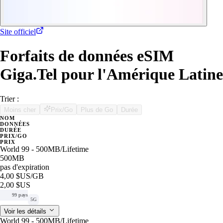
Site officiel
Forfaits de données eSIM
Giga.Tel pour l'Amérique Latine
Trier :
Moins cher
Prix/Go
Plus de Go
Durée
NOM
DONNÉES
DURÉE
PRIX/GO
PRIX
World 99 - 500MB/Lifetime
500MB
pas d'expiration
4,00 $US
/GB
2,00 $US
99 pays
5G
Voir les détails
World 99 - 500MB/Lifetime