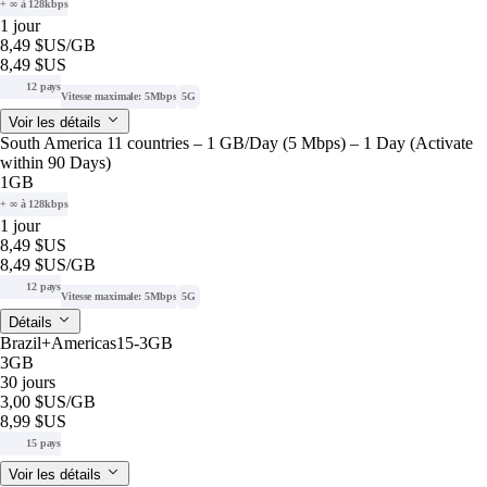
+ ∞ à 128kbps
1 jour
8,49 $US
/GB
8,49 $US
12 pays
Vitesse maximale: 5Mbps
5G
Voir les détails
South America 11 countries – 1 GB/Day (5 Mbps) – 1 Day (Activate
within 90 Days)
1GB
+ ∞ à 128kbps
1 jour
8,49 $US
8,49 $US
/GB
12 pays
Vitesse maximale: 5Mbps
5G
Détails
Brazil+Americas15-3GB
3GB
30 jours
3,00 $US
/GB
8,99 $US
15 pays
Voir les détails