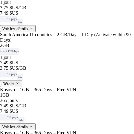
1 jour
3,75 $US
/GB
7,49 $US
12 pays
5G
Voir les détails
South America 11 countries – 2 GB/Day – 1 Day (Activate within 90
Days)
2GB
+ ∞ à 128kbps
1 jour
7,49 $US
3,75 $US
/GB
12 pays
5G
Détails
Kosovo – 1GB – 365 Days – Free VPN
1GB
365 jours
7,49 $US
/GB
7,49 $US
118 pays
5G
Voir les détails
Kosovo – 1GB – 365 Days – Free VPN