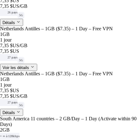
7,35 $US
7,35 $US
/GB
26 pays
5G
Détails
Netherlands Antilles – 1GB ($7.35) – 1 Day – Free VPN
1GB
1 jour
7,35 $US
/GB
7,35 $US
27 pays
5G
Voir les détails
Netherlands Antilles – 1GB ($7.35) – 1 Day – Free VPN
1GB
1 jour
7,35 $US
7,35 $US
/GB
27 pays
5G
Détails
South America 11 countries – 2 GB/Day – 1 Day (Activate within 90
Days)
2GB
+ ∞ à 128kbps