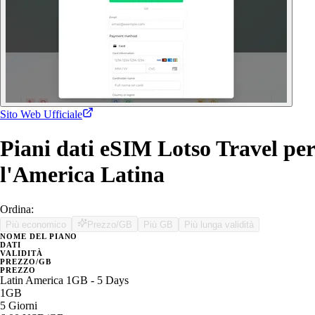
Sito Web Ufficiale
Piani dati eSIM Lotso Travel per
l'America Latina
Ordina:
Più economico
Prezzo/GB
Più GB
Più lunga validità
NOME DEL PIANO
DATI
VALIDITÀ
PREZZO/GB
PREZZO
Latin America 1GB - 5 Days
1GB
5 Giorni