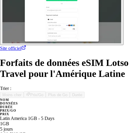
Site officiel
Forfaits de données eSIM Lotso
Travel pour l'Amérique Latine
Trier :
Moins cher
Prix/Go
Plus de Go
Durée
NOM
DONNÉES
DURÉE
PRIX/GO
PRIX
Latin America 1GB - 5 Days
1GB
5 jours