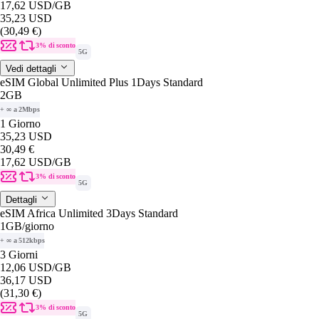
17,62 USD
/GB
35,23 USD
(30,49 €)
3% di sconto
5G
Vedi dettagli
eSIM Global Unlimited Plus 1Days Standard
2GB
+ ∞ a 2Mbps
1 Giorno
35,23 USD
30,49 €
17,62 USD
/GB
3% di sconto
5G
Dettagli
eSIM Africa Unlimited 3Days Standard
1GB
/giorno
+ ∞ a 512kbps
3 Giorni
12,06 USD
/GB
36,17 USD
(31,30 €)
3% di sconto
5G