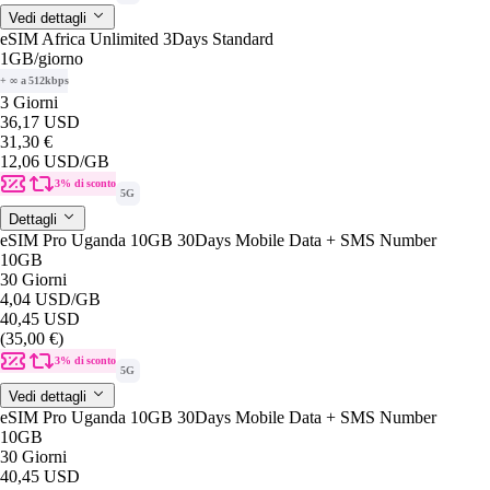
Vedi dettagli
eSIM Africa Unlimited 3Days Standard
1GB
/giorno
+ ∞ a 512kbps
3 Giorni
36,17 USD
31,30 €
12,06 USD
/GB
3% di sconto
5G
Dettagli
eSIM Pro Uganda 10GB 30Days Mobile Data + SMS Number
10GB
30 Giorni
4,04 USD
/GB
40,45 USD
(35,00 €)
3% di sconto
5G
Vedi dettagli
eSIM Pro Uganda 10GB 30Days Mobile Data + SMS Number
10GB
30 Giorni
40,45 USD