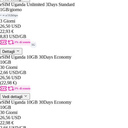
eSIM Uganda Unlimited 3Days Standard
1GB
/giorno
+ ∞ a 512kbps
3 Giorni
26,50 USD
22,93 €
8,83 USD
/GB
3% di sconto
5G
Dettagli
eSIM Uganda 10GB 30Days Economy
10GB
30 Giorni
2,66 USD
/GB
26,56 USD
(22,98 €)
3% di sconto
Vedi dettagli
eSIM Uganda 10GB 30Days Economy
10GB
30 Giorni
26,56 USD
22,98 €
2,66 USD
/GB