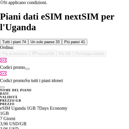
Si applicano condizioni.
Piani dati eSIM nextSIM per
l'Uganda
Tutti i piani
74
Un solo paese
33
Più paesi
41
Ordina:
Più economico
Prezzo/GB
Più GB
Più lunga validità
Codici promo
Codici promo
Su tutti i piani idonei
NOME DEL PIANO
DATI
VALIDITÀ
PREZZO/GB
PREZZO
eSIM Uganda 1GB 7Days Economy
1GB
7 Giorni
3,96 USD
/GB
3,96 USD