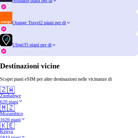
Nomad
9 piani per di
Orange Travel
2 piani per di
Ubigi
35 piani per di
Destinazioni vicine
Scopri piani eSIM per altre destinazioni nelle vicinanze di
🇿🇼
Zimbabwe
620 piani
🇲🇿
Mozambico
1626 piani
🇰🇪
Kenya
5833 piani