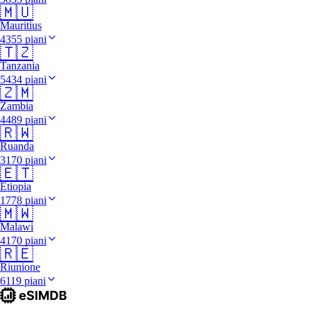
🇲🇺
Mauritius
4355 piani
🇹🇿
Tanzania
5434 piani
🇿🇲
Zambia
4489 piani
🇷🇼
Ruanda
3170 piani
🇪🇹
Etiopia
1778 piani
🇲🇼
Malawi
4170 piani
🇷🇪
Riunione
6119 piani