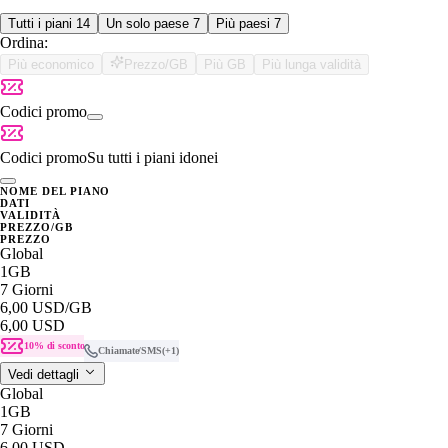
Tutti i piani
14
Un solo paese
7
Più paesi
7
Ordina:
Più economico
Prezzo/GB
Più GB
Più lunga validità
Codici promo
Codici promo
Su tutti i piani idonei
NOME DEL PIANO
DATI
VALIDITÀ
PREZZO/GB
PREZZO
Global
1GB
7 Giorni
6,00 USD
/GB
6,00 USD
10% di sconto
Chiamate/SMS
(+1)
Vedi dettagli
Global
1GB
7 Giorni
6,00 USD