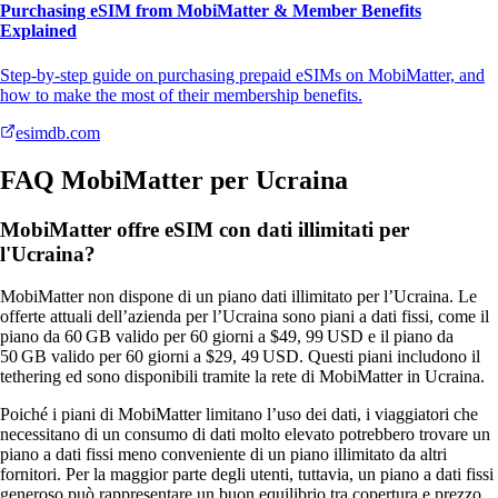
Purchasing eSIM from MobiMatter & Member Benefits
Explained
Step-by-step guide on purchasing prepaid eSIMs on MobiMatter, and
how to make the most of their membership benefits.
esimdb.com
FAQ MobiMatter per Ucraina
MobiMatter offre eSIM con dati illimitati per
l'Ucraina?
MobiMatter non dispone di un piano dati illimitato per l’Ucraina. Le
offerte attuali dell’azienda per l’Ucraina sono piani a dati fissi, come il
piano da 60 GB valido per 60 giorni a $49, 99 USD e il piano da
50 GB valido per 60 giorni a $29, 49 USD. Questi piani includono il
tethering ed sono disponibili tramite la rete di MobiMatter in Ucraina.
Poiché i piani di MobiMatter limitano l’uso dei dati, i viaggiatori che
necessitano di un consumo di dati molto elevato potrebbero trovare un
piano a dati fissi meno conveniente di un piano illimitato da altri
fornitori. Per la maggior parte degli utenti, tuttavia, un piano a dati fissi
generoso può rappresentare un buon equilibrio tra copertura e prezzo.