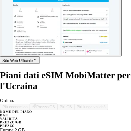
Sito Web Ufficiale
Piani dati eSIM MobiMatter per
l'Ucraina
Ordina:
Più economico
Prezzo/GB
Più GB
Più lunga validità
NOME DEL PIANO
DATI
VALIDITÀ
PREZZO/GB
PREZZO
Europe 2 GB