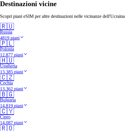
Destinazioni vicine
Scopri piani eSIM per altre destinazioni nelle vicinanze dell'Ucraina
🇷🇺
Russia
4819 piani
🇵🇱
Polonia
12.877 piani
🇭🇺
Ungheria
13.385 piani
🇨🇿
Cechia
13.362 piani
🇧🇬
Bulgaria
14.819 piani
🇨🇾
Cipro
14.087 piani
🇷🇴