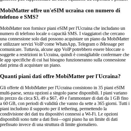
MobiMatter offre un'eSIM ucraina con numero di
telefono e SMS?
MobiMatter non fornisce piani eSIM per l'Ucraina che includano un
numero di telefono locale o capacità SMS. I viaggiatori che cercano
una connessione solo dati possono acquistare un piano da MobiMatter
e utilizzare servizi VoIP come WhatsApp, Telegram o iMessage per
comunicare. Tuttavia, alcune app VoIP potrebbero essere bloccate o
soggette a restrizioni in Ucraina, quindi è consigliabile confermare che
le app specifiche di cui hai bisogno funzioneranno sulla connessione
dati prima di acquistare un piano.
Quanti piani dati offre MobiMatter per l'Ucraina?
Gli offerte di MobiMatter per l'Ucraina consistono in 35 piani eSIM
multi‑paese, senza opzioni a singolo paese disponibili. I piani variano
in prezzo da circa $3, 49 a $67, 49 e l'ammontare di dati da 1 GB fino
a 60 GB, con periodi di validità che vanno da sette a 365 giorni. Tutti i
piani includono il supporto per il tethering, permettendo la
condivisione dei dati tra dispositivi connessi a Wi‑Fi. Le opzioni
disponibili sono tutte a dati fissi—ogni piano ha un limite di dati
prefissato invece di una struttura di limite giornaliero.