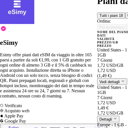
Piani d
Tutti i piani
18
Ordina:
Più economico
NOME DEL PIAN
DATI
VALIDITÀ
eSimy
PREZZO/GB
PREZZO
United States - 
Esimy offre piani dati eSIM da viaggio in oltre 165
1GB
paesi a partire da soli €1,99, con 1 GB gratuito per
7 Giorni
ogni ordine di almeno 3 GB e il 5% di cashback su
1,72 USD
/GB
ogni acquisto. Installazione diretta su iPhone o
1,72 USD
Android con un solo tocco, senza bisogno di codici
(1,49 €)
QR. Piani prepagati locali, regionali e globali con
Vedi dettagli
hotspot incluso, monitoraggio dei dati in tempo reale
United States - 
e assistenza 24 ore su 24, 7 giorni su 7. Nessun
1GB
contratto, nessun costo di roaming.
7 Giorni
1,72 USD
Verificato
1,49 €
Acquisto web
1,72 USD
/GB
Apple Pay
Dettagli
Google Pay
Europe - 1 GB -