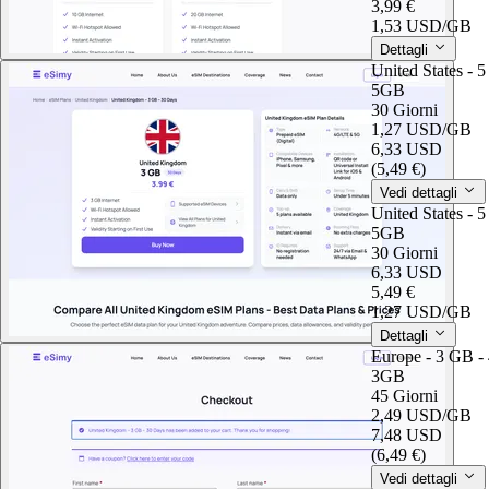
3,99 €
1,53 USD
/GB
Dettagli
United States - 
5GB
30 Giorni
1,27 USD
/GB
6,33 USD
(5,49 €)
Vedi dettagli
United States - 
5GB
30 Giorni
6,33 USD
5,49 €
1,27 USD
/GB
Dettagli
Europe - 3 GB -
3GB
45 Giorni
2,49 USD
/GB
7,48 USD
(6,49 €)
Vedi dettagli