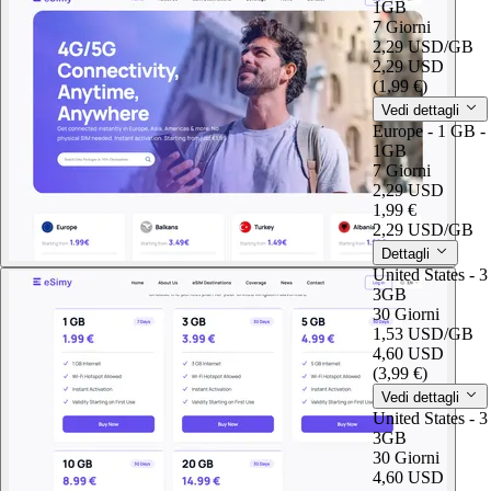
1GB
7 Giorni
2,29 USD
/GB
2,29 USD
(1,99 €)
Vedi dettagli
Europe - 1 GB -
1GB
7 Giorni
2,29 USD
1,99 €
2,29 USD
/GB
Dettagli
United States - 
3GB
30 Giorni
1,53 USD
/GB
4,60 USD
(3,99 €)
Vedi dettagli
United States - 
3GB
30 Giorni
4,60 USD