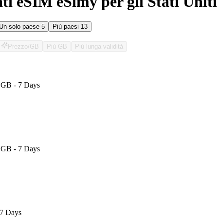
ati eSIM eSimy per gli Stati Uniti
Un solo paese
5
Più paesi
13
Prezzo/GB
Più GB
Più lunga validità
O
1 GB - 7 Days
1 GB - 7 Days
 7 Days