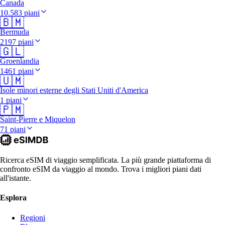
Canada
10.583 piani
🇧🇲
Bermuda
2197 piani
🇬🇱
Groenlandia
1461 piani
🇺🇲
Isole minori esterne degli Stati Uniti d'America
1 piani
🇵🇲
Saint-Pierre e Miquelon
71 piani
Ricerca eSIM di viaggio semplificata. La più grande piattaforma di
confronto eSIM da viaggio al mondo. Trova i migliori piani dati
all'istante.
Esplora
Regioni