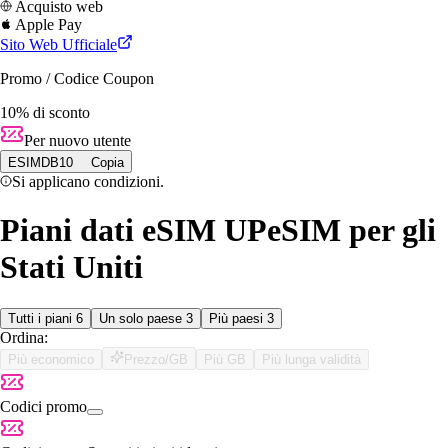
Acquisto web
Apple Pay
Sito Web Ufficiale
Promo / Codice Coupon
10% di sconto
Per nuovo utente
ESIMDB10
Copia
Si applicano condizioni.
Piani dati eSIM UPeSIM per gli
Stati Uniti
Tutti i piani
6
Un solo paese
3
Più paesi
3
Ordina:
Più economico
Prezzo/GB
Più GB
Più lunga validità
Codici promo