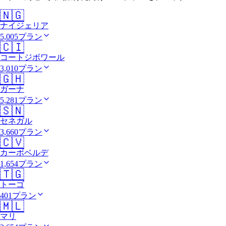
🇳🇬
ナイジェリア
5,005プラン
🇨🇮
コートジボワール
3,010プラン
🇬🇭
ガーナ
5,281プラン
🇸🇳
セネガル
3,660プラン
🇨🇻
カーボベルデ
1,654プラン
🇹🇬
トーゴ
401プラン
🇲🇱
マリ