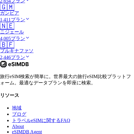
2,654プラン
🇬🇲
ガンビア
1,411プラン
🇳🇪
ニジェール
4,005プラン
🇧🇫
ブルキナファソ
2,446プラン
旅行eSIM検索が簡単に。世界最大の旅行eSIM比較プラットフ
ォーム。最適なデータプランを即座に検索。
リソース
地域
ブログ
トラベルeSIMに関するFAQ
About
eSIMDB Agent