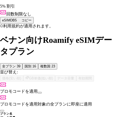
5% 割引
回数制限なし
eSIMDB5
コピー
利用規約が適用されます。
ベナン向けRoamify eSIMデー
タプラン
全プラン
39
国別
16
複数国
23
並び替え:
価格(安い順)
GB単価(低い順)
データ容量
有効期間
プロモコードを適用
プロモコードを適用
対象の全プランに即座に適用
プラン名