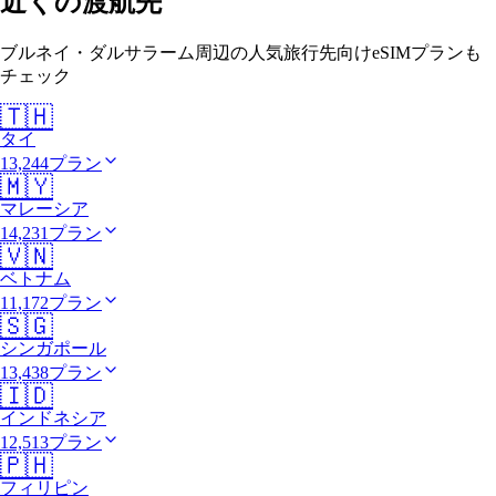
近くの渡航先
ブルネイ・ダルサラーム周辺の人気旅行先向けeSIMプランも
チェック
🇹🇭
タイ
13,244プラン
🇲🇾
マレーシア
14,231プラン
🇻🇳
ベトナム
11,172プラン
🇸🇬
シンガポール
13,438プラン
🇮🇩
インドネシア
12,513プラン
🇵🇭
フィリピン