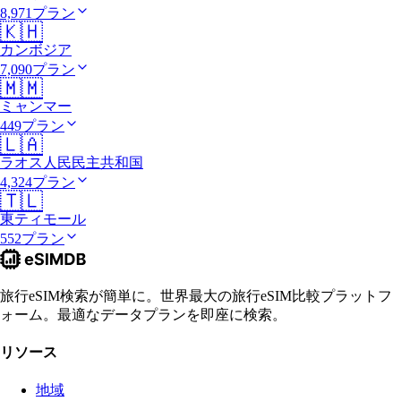
8,971プラン
🇰🇭
カンボジア
7,090プラン
🇲🇲
ミャンマー
449プラン
🇱🇦
ラオス人民民主共和国
4,324プラン
🇹🇱
東ティモール
552プラン
旅行eSIM検索が簡単に。世界最大の旅行eSIM比較プラットフ
ォーム。最適なデータプランを即座に検索。
リソース
地域