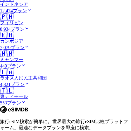
インドネシア
12,474プラン
🇵🇭
フィリピン
8,934プラン
🇰🇭
カンボジア
7,079プラン
🇲🇲
ミャンマー
449プラン
🇱🇦
ラオス人民民主共和国
4,321プラン
🇹🇱
東ティモール
553プラン
旅行eSIM検索が簡単に。世界最大の旅行eSIM比較プラットフ
ォーム。最適なデータプランを即座に検索。