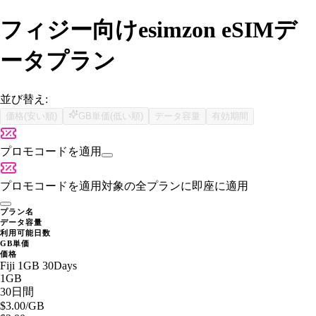
フィジー向けesimzon eSIMデ
ータプラン
並び替え:
価格(安い順)
GB単価(低い順)
データ容量
有効期間
プロモコードを適用
プロモコードを適用
対象の全プランに即座に適用
プラン名
データ容量
利用可能日数
GB単価
価格
Fiji 1GB 30Days
1GB
30日間
$3.00
/GB