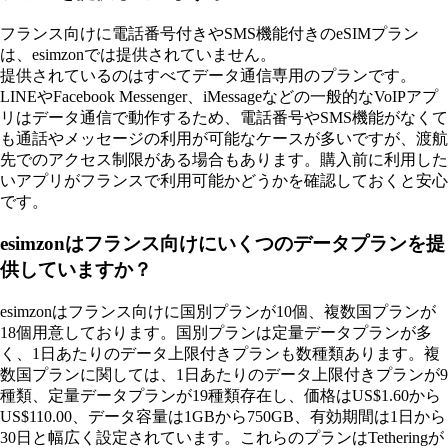
フランス向けに電話番号付きやSMS機能付きのeSIMプラン
は、esimzonでは提供されていません。
提供されているのはすべてデータ通信専用のプランです。
LINEやFacebook Messenger、iMessageなどの一般的なVoIPアプ
リはデータ通信で動作するため、電話番号やSMS機能がなくて
も通話やメッセージの利用が可能なケースが多いですが、渡航
先でのアクセス制限がある場合もあります。購入前に利用した
いアプリがフランスで利用可能かどうかを確認しておくと安心
です。
esimzonはフランス向けにいくつのデータプランを提
供していますか？
esimzonはフランス向けに国別プランが10個、複数国プランが
18個用意しております。国別プランは定量データプランが多
く、1日あたりのデータ上限付きプランも数種類あります。複
数国プランに関しては、1日あたりのデータ上限付きプランが9
種類、定量データプランが19種類存在し、価格はUS$1.60から
US$110.00、データ容量は1GBから750GB、有効期間は1日から
30日と幅広く設定されています。これらのプランはTetheringが