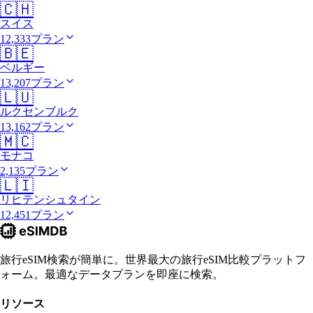
🇨🇭
スイス
12,333プラン
🇧🇪
ベルギー
13,207プラン
🇱🇺
ルクセンブルク
13,162プラン
🇲🇨
モナコ
2,135プラン
🇱🇮
リヒテンシュタイン
12,451プラン
旅行eSIM検索が簡単に。世界最大の旅行eSIM比較プラットフ
ォーム。最適なデータプランを即座に検索。
リソース