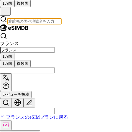
1カ国
複数国
フランス
1カ国
1カ国
複数国
レビューを投稿
フランスのeSIMプランに戻る