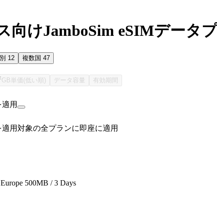
向けJamboSim eSIMデータ
国別
12
複数国
47
GB単価(低い順)
データ容量
有効期間
を適用
を適用
対象の全プランに即座に適用
Europe 500MB / 3 Days