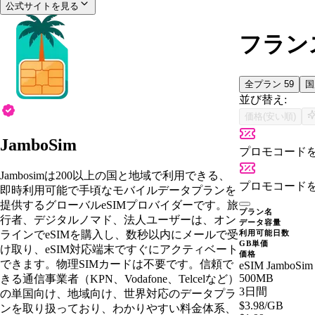
公式サイトを見る
フランス
全プラン
59
並び替え:
価格(安い順)
JamboSim
プロモコード
Jambosimは200以上の国と地域で利用できる、
プロモコード
即時利用可能で手頃なモバイルデータプランを
提供するグローバルeSIMプロバイダーです。旅
プラン名
行者、デジタルノマド、法人ユーザーは、オン
データ容量
ラインでeSIMを購入し、数秒以内にメールで受
利用可能日数
GB単価
け取り、eSIM対応端末ですぐにアクティベート
価格
できます。物理SIMカードは不要です。信頼で
eSIM JamboSim 
500MB
きる通信事業者（KPN、Vodafone、Telcelなど）
3日間
の単国向け、地域向け、世界対応のデータプラ
$3.98
/GB
ンを取り扱っており、わかりやすい料金体系、