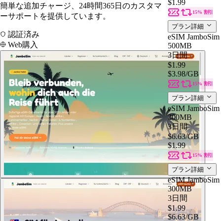
$1.99
簡単な追加チャージ、24時間365日のカスタマ
15% 割引
ーサポートを提供しています。
プラン詳細
認証済み
eSIM JamboSim 
Web購入
500MB
3日間
$1.99
$3.98
/GB
15% 割引
プラン詳細
eSIM JamboSim 
300MB
3日間
$6.63
/GB
$1.99
15% 割引
プラン詳細
eSIM JamboSim 
300MB
3日間
$1.99
$6.63
/GB