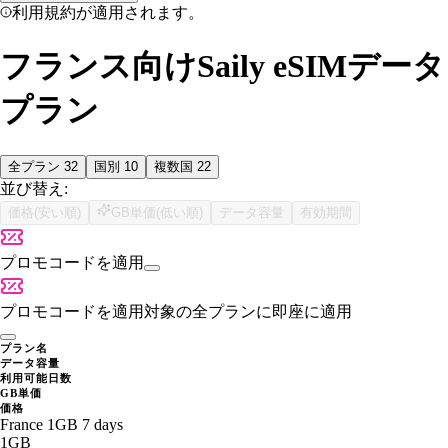
利用規約が適用されます。
フランス向けSaily eSIMデータ
プラン
全プラン
32
国別
10
複数国
22
並び替え:
価格(安い順)
GB単価(低い順)
データ容量
有効期間
プロモコードを適用
プロモコードを適用
対象の全プランに即座に適用
プラン名
データ容量
利用可能日数
GB単価
価格
France 1GB 7 days
1GB