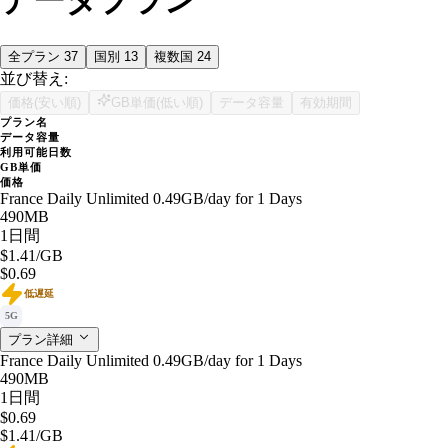
データプラン
全プラン
37
国別
13
複数国
24
並び替え:
価格(安い順)
GB単価(低い順)
データ容量
有効期間
プラン名
データ容量
利用可能日数
GB単価
価格
France Daily Unlimited 0.49GB/day for 1 Days
490MB
1日間
$1.41
/GB
$0.69
低遅延
5G
プラン詳細
France Daily Unlimited 0.49GB/day for 1 Days
490MB
1日間
$0.69
$1.41
/GB