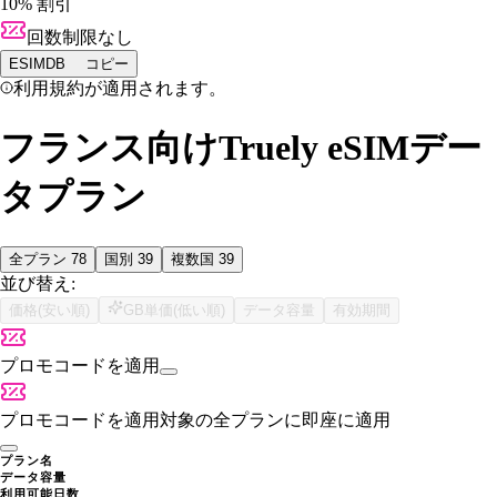
10% 割引
回数制限なし
ESIMDB
コピー
利用規約が適用されます。
フランス向けTruely eSIMデー
タプラン
全プラン
78
国別
39
複数国
39
並び替え:
価格(安い順)
GB単価(低い順)
データ容量
有効期間
プロモコードを適用
プロモコードを適用
対象の全プランに即座に適用
プラン名
データ容量
利用可能日数