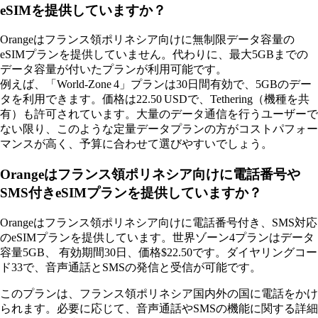
eSIMを提供していますか？
Orangeはフランス領ポリネシア向けに無制限データ容量の
eSIMプランを提供していません。代わりに、最大5GBまでの
データ容量が付いたプランが利用可能です。
例えば、「World‑Zone 4」プランは30日間有効で、5GBのデー
タを利用できます。価格は22.50 USDで、Tethering（機種を共
有）も許可されています。大量のデータ通信を行うユーザーで
ない限り、このような定量データプランの方がコストパフォー
マンスが高く、予算に合わせて選びやすいでしょう。
Orangeはフランス領ポリネシア向けに電話番号や
SMS付きeSIMプランを提供していますか？
Orangeはフランス領ポリネシア向けに電話番号付き、SMS対応
のeSIMプランを提供しています。世界ゾーン4プランはデータ
容量5GB、 有効期間30日、価格$22.50です。ダイヤリングコー
ド33で、音声通話とSMSの発信と受信が可能です。
このプランは、フランス領ポリネシア国内外の国に電話をかけ
られます。必要に応じて、音声通話やSMSの機能に関する詳細