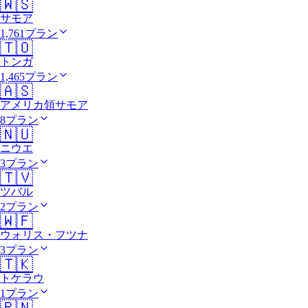
🇼🇸
サモア
1,761プラン
🇹🇴
トンガ
1,465プラン
🇦🇸
アメリカ領サモア
8プラン
🇳🇺
ニウエ
3プラン
🇹🇻
ツバル
2プラン
🇼🇫
ウォリス・フツナ
3プラン
🇹🇰
トケラウ
1プラン
🇵🇳