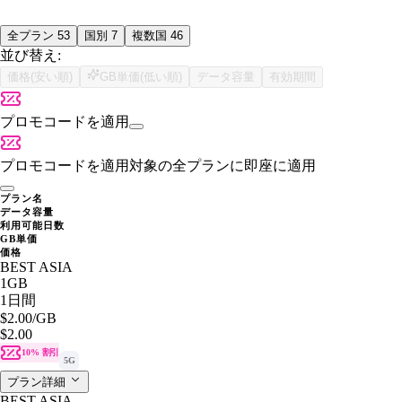
全プラン
53
国別
7
複数国
46
並び替え:
価格(安い順)
GB単価(低い順)
データ容量
有効期間
プロモコードを適用
プロモコードを適用
対象の全プランに即座に適用
プラン名
データ容量
利用可能日数
GB単価
価格
BEST ASIA
1GB
1日間
$2.00
/GB
$2.00
10% 割引
5G
プラン詳細
BEST ASIA