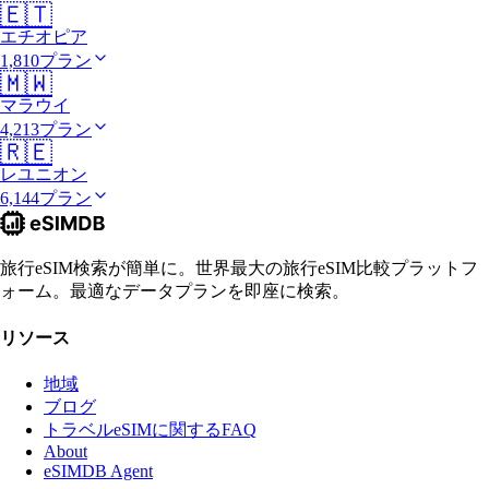
🇪🇹
エチオピア
1,810プラン
🇲🇼
マラウイ
4,213プラン
🇷🇪
レユニオン
6,144プラン
旅行eSIM検索が簡単に。世界最大の旅行eSIM比較プラットフ
ォーム。最適なデータプランを即座に検索。
リソース
地域
ブログ
トラベルeSIMに関するFAQ
About
eSIMDB Agent