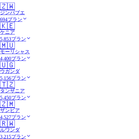
🇿🇼
ジンバブエ
694プラン
🇰🇪
ケニア
5,853プラン
🇲🇺
モーリシャス
4,400プラン
🇺🇬
ウガンダ
5,156プラン
🇹🇿
タンザニア
5,450プラン
🇿🇲
ザンビア
4,527プラン
🇷🇼
ルワンダ
3,215プラン